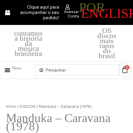
POR
Ir
Cique aqui para
ENGLIS
para
Acessar
acompanhar o seu
o
Conta
pedido!
conteúdo
OS
contamos
discos
a história
mais
da
raros
música
do
brasileira
brasil
Pesquisar
Car
0
Menu
...
+ PRODUTOS
QUEM SOMOS
Início
/
DISCOS
/ Manduka – Caravana (1978)
Manduka – Caravana
(1978)