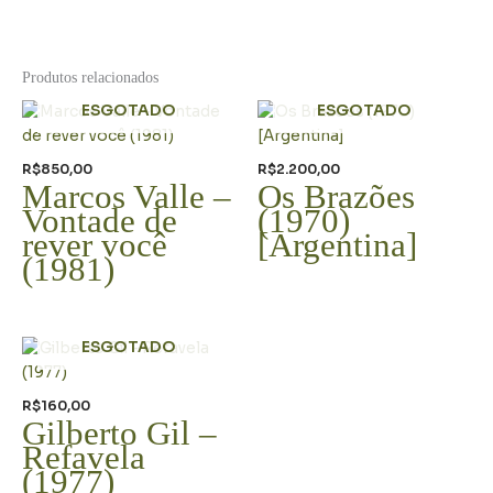
Produtos relacionados
ESGOTADO
ESGOTADO
R$
850,00
R$
2.200,00
Marcos Valle –
Os Brazões
Vontade de
(1970)
rever você
[Argentina]
(1981)
ESGOTADO
R$
160,00
Gilberto Gil –
Refavela
(1977)