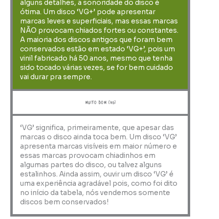
alguns detalhes, a sonoridade do disco é
ótima. Um disco ‘VG+’ pode apresentar
marcas leves e superficiais, mas essas marcas
NÃO provocam chiados fortes ou constantes.
A maioria dos discos antigos que foram bem
conservados estão em estado ‘VG+’, pois um
vinil fabricado há 50 anos, mesmo que tenha
sido tocado várias vezes, se for bem cuidado
vai durar pra sempre.
muito bom (VG)
‘VG’ significa, primeiramente, que apesar das
marcas o disco ainda toca bem. Um disco ‘VG’
apresenta marcas visíveis em maior número e
essas marcas provocam chiadinhos em
algumas partes do disco, ou talvez alguns
estalinhos. Ainda assim, ouvir um disco ‘VG’ é
uma experiência agradável pois, como foi dito
no início da tabela, nós vendemos somente
discos bem conservados!