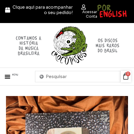
Ir
POR
Cique aqui para acompanhar
para
ENGLISH
Acessar
o seu pedido!
o
Conta
conteúdo
contamos a
OS discos
história
mais raros
da música
do brasil
brasileira
Pesquisar
Car
0
Menu
...