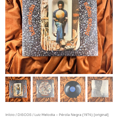
Início
/
DISCOS
/ Luiz Melodia – Pérola Negra (1974) [original]