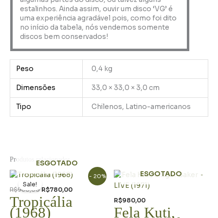
estalinhos. Ainda assim, ouvir um disco ‘VG’ é
uma experiência agradável pois, como foi dito
no início da tabela, nós vendemos somente
discos bem conservados!
Peso
0,4 kg
Dimensões
33,0 × 33,0 × 3,0 cm
Tipo
Chilenos, Latino-americanos
Produtos relacionados
ESGOTADO
O
O
ESGOTADO
- 20%
preço
preço
Sale!
original
atual
R$
980,00
R$
780,00
era:
é:
Tropicália
R$
980,00
R$980,00.
R$780,00.
(1968)
Fela Kuti,