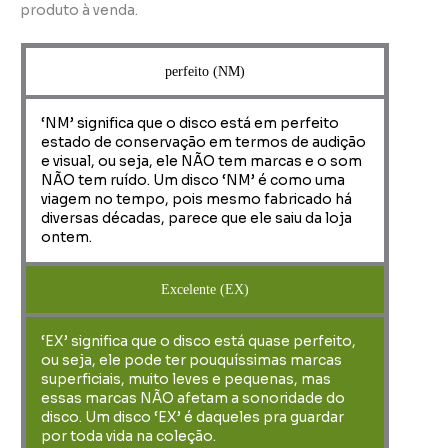
produto à venda.
perfeito (NM)
‘NM’ significa que o disco está em perfeito
estado de conservação em termos de audição
e visual, ou seja, ele NÃO tem marcas e o som
NÃO tem ruído. Um disco ‘NM’ é como uma
viagem no tempo, pois mesmo fabricado há
diversas décadas, parece que ele saiu da loja
ontem.
Excelente (EX)
‘EX’ significa que o disco está quase perfeito,
ou seja, ele pode ter pouquíssimas marcas
superficiais, muito leves e pequenas, mas
essas marcas NÃO afetam a sonoridade do
disco. Um disco ‘EX’ é daqueles pra guardar
por toda vida na coleção.