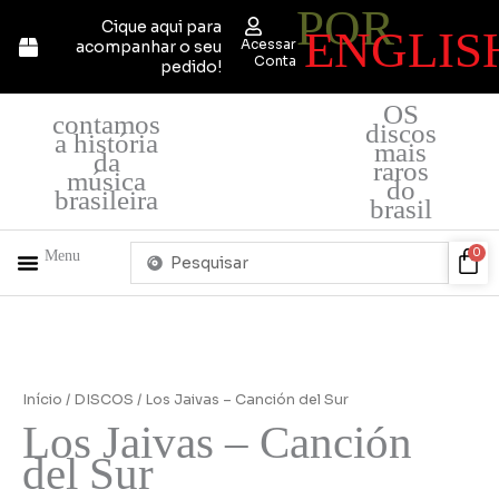
POR
Ir
Cique aqui para
ENGLIS
para
Acessar
acompanhar o seu
o
Conta
pedido!
conteúdo
OS
contamos
discos
a história
mais
da
raros
música
do
brasileira
brasil
Pesquisar
Car
0
Menu
...
+ PRODUTOS
QUEM SOMOS
Los
Jaivas
-
Início
/
DISCOS
/ Los Jaivas – Canción del Sur
Canción
Los Jaivas – Canción
del
del Sur
Sur
quantidade