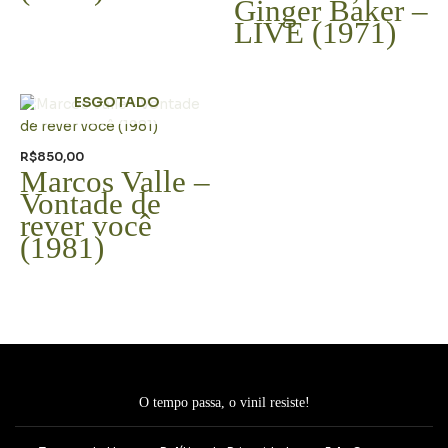
Ginger Baker –
LIVE (1971)
ESGOTADO
R$
850,00
Marcos Valle –
Vontade de
rever você
(1981)
O tempo passa, o vinil resiste!