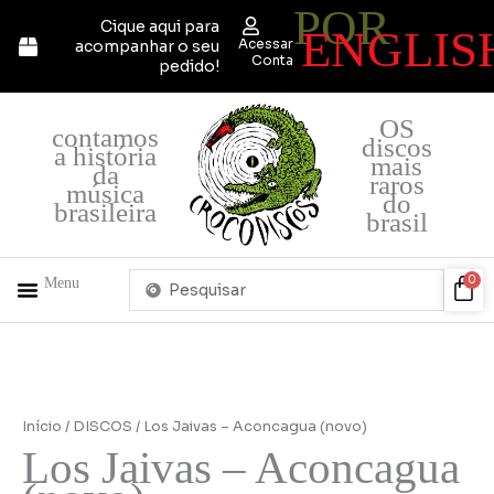
POR
Ir
Cique aqui para
ENGLIS
para
Acessar
acompanhar o seu
o
Conta
pedido!
conteúdo
OS
contamos
discos
a história
mais
da
raros
música
do
brasileira
brasil
Pesquisar
Car
0
Menu
...
+ PRODUTOS
QUEM SOMOS
Los
Jaivas
-
Início
/
DISCOS
/ Los Jaivas – Aconcagua (novo)
Aconcagua
Los Jaivas – Aconcagua
(novo)
quantidade