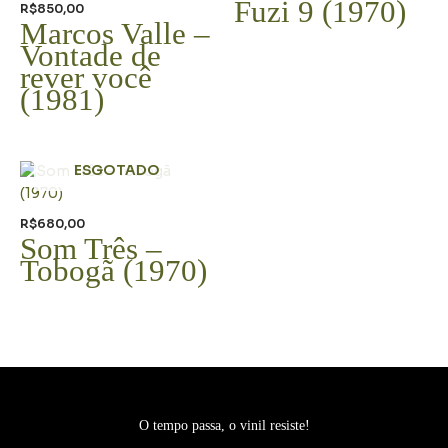
Fuzi 9 (1970)
R$
850,00
Marcos Valle –
Vontade de
rever você
(1981)
ESGOTADO
R$
680,00
Som Três –
Tobogã (1970)
O tempo passa, o vinil resiste!