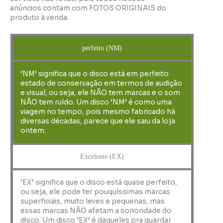
anúncios contam com FOTOS ORIGINAIS do
produto à venda.
perfeito (NM)
‘NM’ significa que o disco está em perfeito
estado de conservação em termos de audição
e visual, ou seja, ele NÃO tem marcas e o som
NÃO tem ruído. Um disco ‘NM’ é como uma
viagem no tempo, pois mesmo fabricado há
diversas décadas, parece que ele saiu da loja
ontem.
Excelente (EX)
‘EX’ significa que o disco está quase perfeito,
ou seja, ele pode ter pouquíssimas marcas
superficiais, muito leves e pequenas, mas
essas marcas NÃO afetam a sonoridade do
disco. Um disco ‘EX’ é daqueles pra guardar