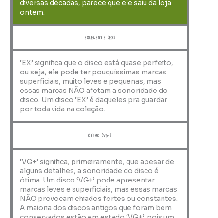
diversas décadas, parece que ele saiu da loja
ontem.
Excelente (EX)
‘EX’ significa que o disco está quase perfeito,
ou seja, ele pode ter pouquíssimas marcas
superficiais, muito leves e pequenas, mas
essas marcas NÃO afetam a sonoridade do
disco. Um disco ‘EX’ é daqueles pra guardar
por toda vida na coleção.
ótimo (VG+)
‘VG+’ significa, primeiramente, que apesar de
alguns detalhes, a sonoridade do disco é
ótima. Um disco ‘VG+’ pode apresentar
marcas leves e superficiais, mas essas marcas
NÃO provocam chiados fortes ou constantes.
A maioria dos discos antigos que foram bem
conservados estão em estado ‘VG+’, pois um