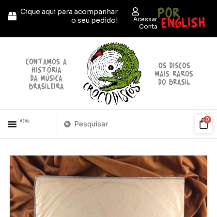
Ir
POR
Cique aqui para acompanhar
para
ENGLISH
Acessar
o seu pedido!
o
Conta
conteúdo
contamos a
OS discos
história
mais raros
da música
do brasil
brasileira
Pesquisar
Car
0
Menu
...