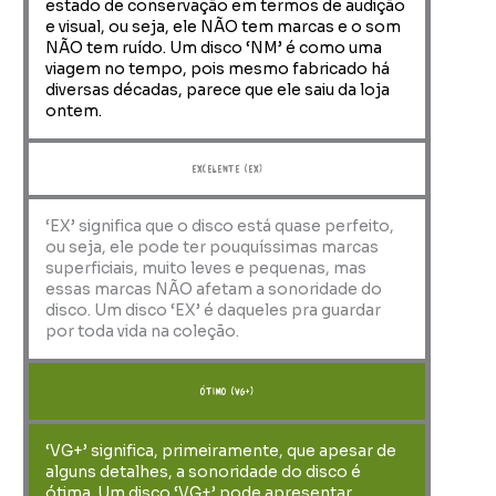
estado de conservação em termos de audição
e visual, ou seja, ele NÃO tem marcas e o som
NÃO tem ruído. Um disco ‘NM’ é como uma
viagem no tempo, pois mesmo fabricado há
diversas décadas, parece que ele saiu da loja
ontem.
Excelente (EX)
‘EX’ significa que o disco está quase perfeito,
ou seja, ele pode ter pouquíssimas marcas
superficiais, muito leves e pequenas, mas
essas marcas NÃO afetam a sonoridade do
disco. Um disco ‘EX’ é daqueles pra guardar
por toda vida na coleção.
ótimo (VG+)
‘VG+’ significa, primeiramente, que apesar de
alguns detalhes, a sonoridade do disco é
ótima. Um disco ‘VG+’ pode apresentar