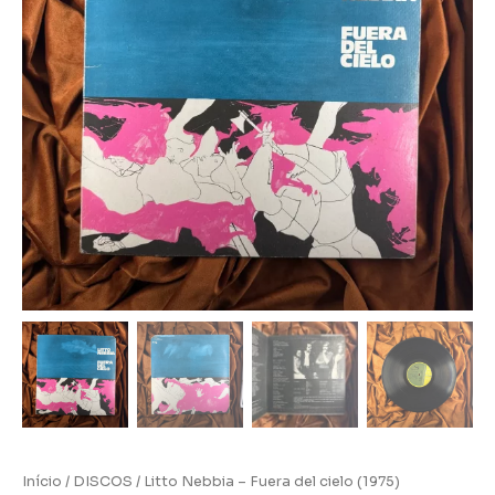
Início
/
DISCOS
/ Litto Nebbia – Fuera del cielo (1975)