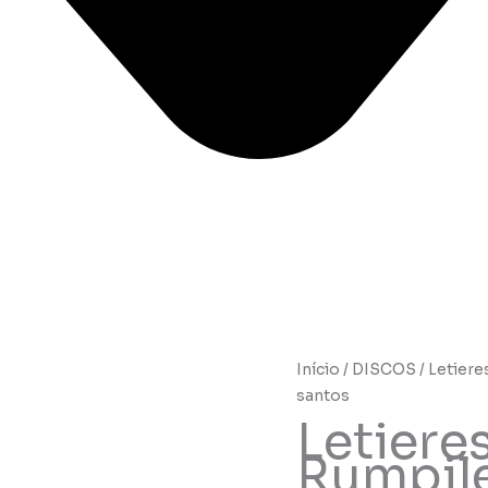
Início
/
DISCOS
/ Letiere
santos
Letieres
Rumpile