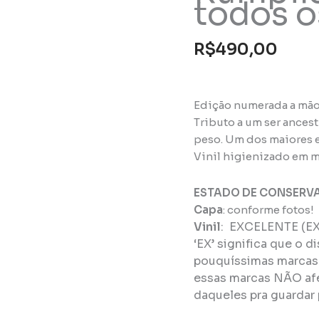
todos o
R$
490,00
Edição numerada a mão.
Tributo a um ser ancest
peso. Um dos maiores e
Vinil higienizado em m
ESTADO DE CONSERV
Capa
: conforme fotos!
Vinil
:
EXCELENTE (EX
‘EX’ significa que o d
pouquíssimas marcas 
essas marcas NÃO afe
daqueles pra guardar 