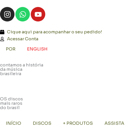
Ir
I
W
Y
para
n
h
o
o
s
a
u
conteúdo
t
t
t
Cique aqui para acompanhar o seu pedido!
a
s
u
Acessar Conta
g
a
b
POR
ENGLISH
r
p
e
a
p
contamos a história
m
da música
brasileira
OS discos
mais raros
do brasil
INÍCIO
DISCOS
+ PRODUTOS
ASSISTA