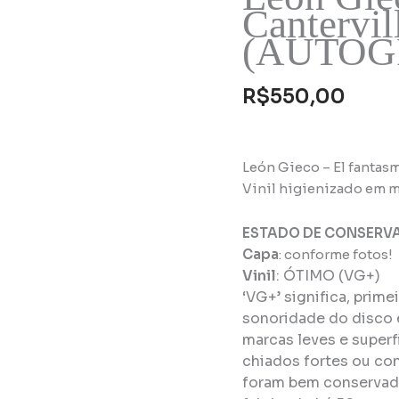
Cantervil
(AUTOG
R$
550,00
León Gieco – El fanta
Vinil higienizado em m
ESTADO DE CONSERV
Capa
: conforme fotos!
Vinil
:
ÓTIMO (VG+)
‘VG+’ significa, prim
sonoridade do disco 
marcas leves e super
chiados fortes ou con
foram bem conservado