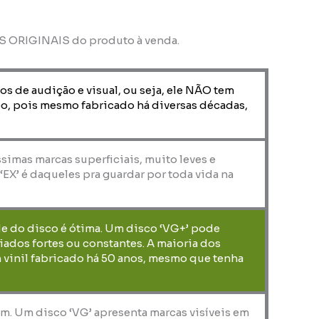
OS ORIGINAIS do produto à venda.
os de audição e visual, ou seja, ele NÃO tem
o, pois mesmo fabricado há diversas décadas,
ssimas marcas superficiais, muito leves e
X’ é daqueles pra guardar por toda vida na
de do disco é ótima. Um disco ‘VG+’ pode
iados fortes ou constantes. A maioria dos
 vinil fabricado há 50 anos, mesmo que tenha
em. Um disco ‘VG’ apresenta marcas visíveis em