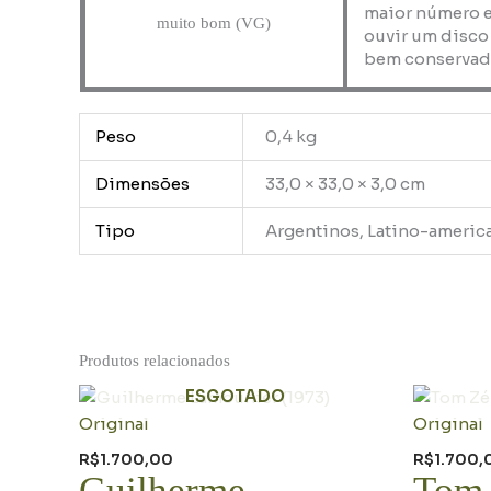
maior número e
muito bom (VG)
ouvir um disco
bem conservad
Peso
0,4 kg
Dimensões
33,0 × 33,0 × 3,0 cm
Tipo
Argentinos, Latino-americ
Produtos relacionados
ESGOTADO
R$
1.700,00
R$
1.700,
Guilherme
Tom 