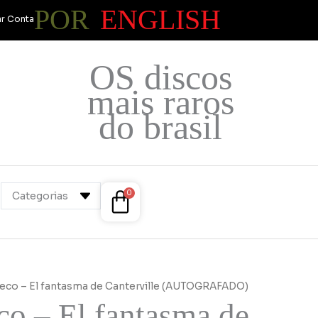
POR
ENGLISH
r Conta
OS discos
mais raros
do brasil
Cart
0
ieco – El fantasma de Canterville (AUTOGRAFADO)
o – El fantasma de