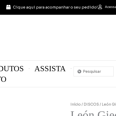
Cique aqui para acompanhar o seu pedido!
Acessa
DUTOS
ASSISTA
Pesquisar
...
TO
Início
/
DISCOS
/ León G
León Giec