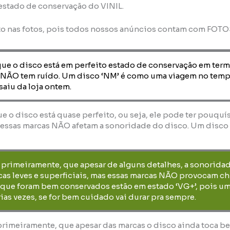
 estado de conservação do VINIL.
to nas fotos, pois todos nossos anúncios contam com FOT
que o disco está em perfeito estado de conservação em term
 NÃO tem ruído. Um disco ‘NM’ é como uma viagem no temp
saiu da loja ontem.
que o disco está quase perfeito, ou seja, ele pode ter pouquí
essas marcas NÃO afetam a sonoridade do disco. Um disco ‘E
, primeiramente, que apesar de alguns detalhes, a sonorida
as leves e superficiais, mas essas marcas NÃO provocam ch
 que foram bem conservados estão em estado ‘VG+’, pois um
ias vezes, se for bem cuidado vai durar pra sempre.
 primeiramente, que apesar das marcas o disco ainda toca b