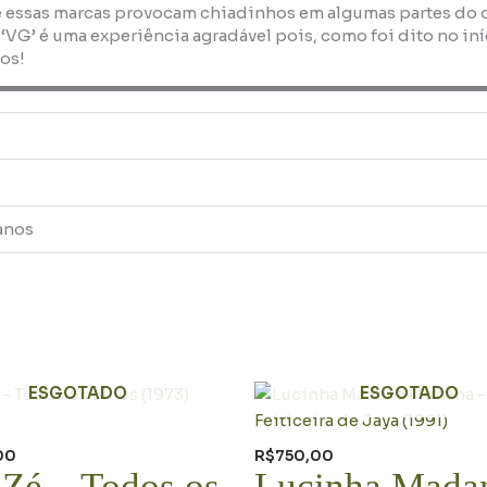
 essas marcas provocam chiadinhos em algumas partes do dis
 ‘VG’ é uma experiência agradável pois, como foi dito no i
os!
anos
ESGOTADO
ESGOTADO
00
R$
750,00
Zé – Todos os
Lucinha Mada