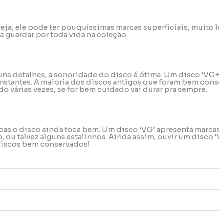
u seja, ele pode ter pouquíssimas marcas superficiais, muit
a guardar por toda vida na coleção.
uns detalhes, a sonoridade do disco é ótima. Um disco ‘VG+
stantes. A maioria dos discos antigos que foram bem conse
o várias vezes, se for bem cuidado vai durar pra sempre.
rcas o disco ainda toca bem. Um disco ‘VG’ apresenta marca
ou talvez alguns estalinhos. Ainda assim, ouvir um disco ‘
 discos bem conservados!