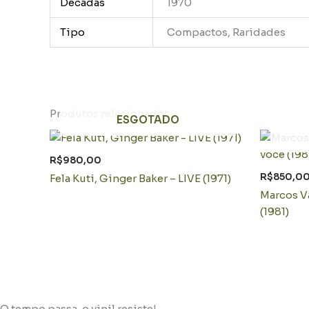
Décadas
1970
Tipo
Compactos, Raridades
Produtos relacionados
ESGOTADO
R$
980,00
R$
850,0
Fela Kuti, Ginger Baker – LIVE (1971)
Marcos Va
(1981)
O tempo passa, o vinil resiste!