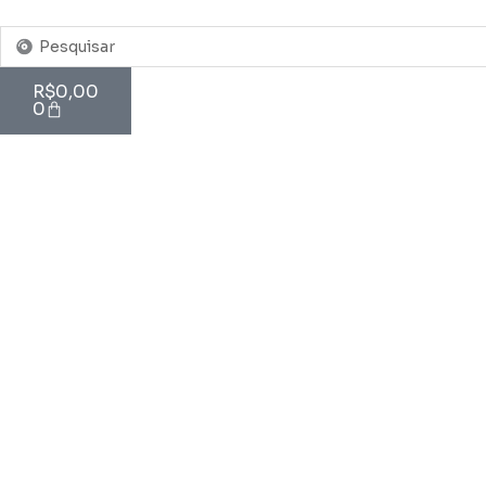
Pesquisar
...
Cart
R$
0,00
0