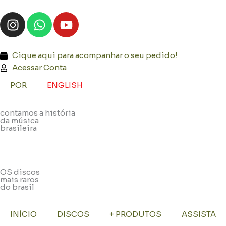
Ir
I
W
Y
para
n
h
o
o
s
a
u
conteúdo
t
t
t
Cique aqui para acompanhar o seu pedido!
a
s
u
Acessar Conta
g
a
b
POR
ENGLISH
r
p
e
a
p
contamos a história
m
da música
brasileira
OS discos
mais raros
do brasil
INÍCIO
DISCOS
+ PRODUTOS
ASSISTA