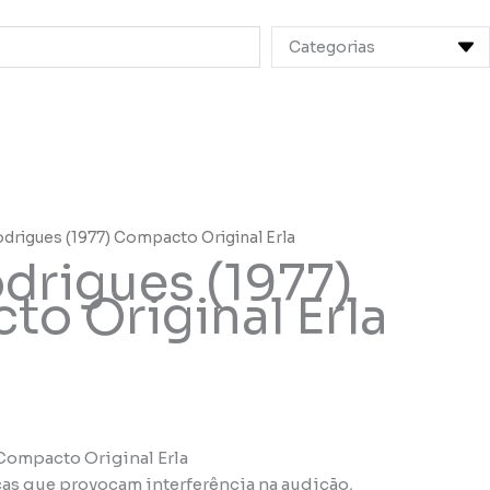
drigues (1977) Compacto Original Erla
drigues (1977)
o Original Erla
Compacto Original Erla
as que provocam interferência na audição,