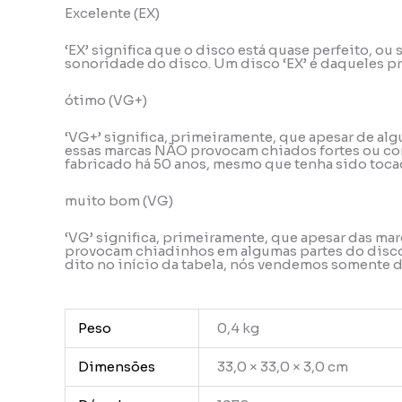
Excelente (EX)
‘EX’ significa que o disco está quase perfeito, o
sonoridade do disco. Um disco ‘EX’ é daqueles pr
ótimo (VG+)
‘VG+’ significa, primeiramente, que apesar de alg
essas marcas NÃO provocam chiados fortes ou con
fabricado há 50 anos, mesmo que tenha sido tocad
muito bom (VG)
‘VG’ significa, primeiramente, que apesar das ma
provocam chiadinhos em algumas partes do disco, 
dito no início da tabela, nós vendemos somente
Peso
0,4 kg
Dimensões
33,0 × 33,0 × 3,0 cm