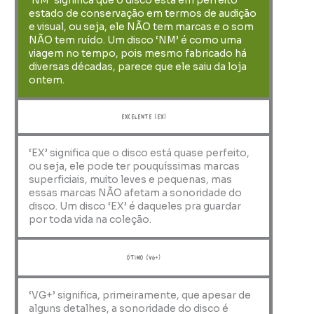
‘NM’ significa que o disco está em perfeito
estado de conservação em termos de audição
e visual, ou seja, ele NÃO tem marcas e o som
NÃO tem ruído. Um disco ‘NM’ é como uma
viagem no tempo, pois mesmo fabricado há
diversas décadas, parece que ele saiu da loja
ontem.
Excelente (EX)
‘EX’ significa que o disco está quase perfeito,
ou seja, ele pode ter pouquíssimas marcas
superficiais, muito leves e pequenas, mas
essas marcas NÃO afetam a sonoridade do
disco. Um disco ‘EX’ é daqueles pra guardar
por toda vida na coleção.
ótimo (VG+)
‘VG+’ significa, primeiramente, que apesar de
alguns detalhes, a sonoridade do disco é