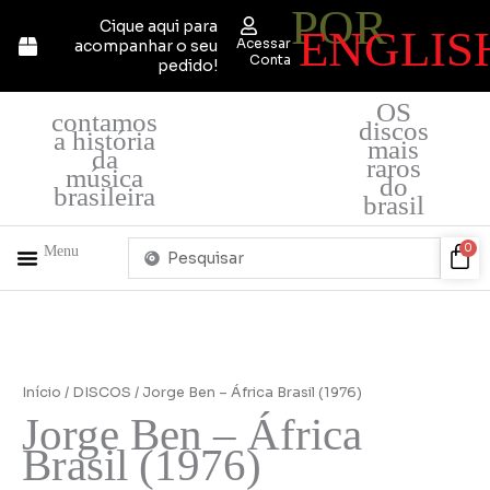
POR
Ir
Cique aqui para
ENGLIS
para
Acessar
acompanhar o seu
o
Conta
pedido!
conteúdo
OS
contamos
discos
a história
mais
da
raros
música
do
brasileira
brasil
Pesquisar
Car
0
Menu
...
+ PRODUTOS
QUEM SOMOS
Início
/
DISCOS
/ Jorge Ben – África Brasil (1976)
Jorge Ben – África
Brasil (1976)