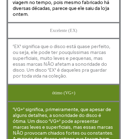
viagem no tempo, pois mesmo fabricado há
diversas décadas, parece que ele saiu da loja
ontem.
Excelente (EX)
‘EX’ significa que o disco está quase perfeito,
ou seja, ele pode ter pouquíssimas marcas
superficiais, muito leves e pequenas, mas
essas marcas NÃO afetam a sonoridade do
disco. Um disco ‘EX’ é daqueles pra guardar
por toda vida na coleção.
ótimo (VG+)
‘VG+’ significa, primeiramente, que apesar de
alguns detalhes, a sonoridade do disco é
ótima. Um disco ‘VG+’ pode apresentar
marcas leves e superficiais, mas essas marcas
NÃO provocam chiados fortes ou constantes.