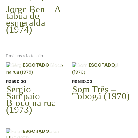
Jorge Ben – A
tábua de
esmeralda
(1974)
Produtos relacionados
ESGOTADO
ESGOTADO
R$
590,00
R$
680,00
Sérgio
Som Três –
Sampaio –
Tobogã (1970)
Bloco na rua
(1973)
ESGOTADO