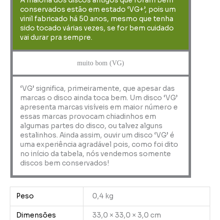
A maioria dos discos antigos que foram bem
conservados estão em estado ‘VG+’, pois um
vinil fabricado há 50 anos, mesmo que tenha
sido tocado várias vezes, se for bem cuidado
vai durar pra sempre.
muito bom (VG)
‘VG’ significa, primeiramente, que apesar das
marcas o disco ainda toca bem. Um disco ‘VG’
apresenta marcas visíveis em maior número e
essas marcas provocam chiadinhos em
algumas partes do disco, ou talvez alguns
estalinhos. Ainda assim, ouvir um disco ‘VG’ é
uma experiência agradável pois, como foi dito
no início da tabela, nós vendemos somente
discos bem conservados!
Peso
0,4 kg
Dimensões
33,0 × 33,0 × 3,0 cm