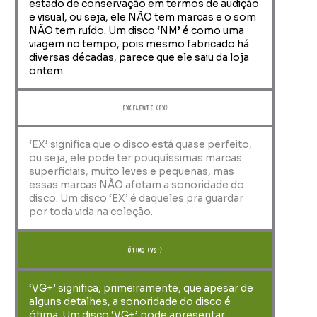
estado de conservação em termos de audição
e visual, ou seja, ele NÃO tem marcas e o som
NÃO tem ruído. Um disco ‘NM’ é como uma
viagem no tempo, pois mesmo fabricado há
diversas décadas, parece que ele saiu da loja
ontem.
Excelente (EX)
‘EX’ significa que o disco está quase perfeito,
ou seja, ele pode ter pouquíssimas marcas
superficiais, muito leves e pequenas, mas
essas marcas NÃO afetam a sonoridade do
disco. Um disco ‘EX’ é daqueles pra guardar
por toda vida na coleção.
ótimo (VG+)
‘VG+’ significa, primeiramente, que apesar de
alguns detalhes, a sonoridade do disco é
ótima. Um disco ‘VG+’ pode apresentar