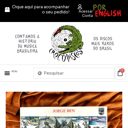
Ir
POR
Cique aqui para acompanhar
para
ENGLISH
Acessar
o seu pedido!
o
Conta
conteúdo
contamos a
OS discos
história
mais raros
da música
do brasil
brasileira
Pesquisar
Car
0
Menu
...