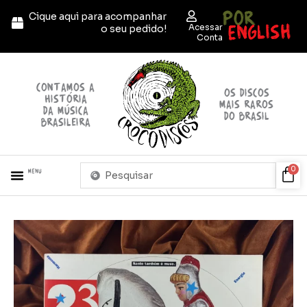
Ir
POR
Cique aqui para acompanhar
para
ENGLISH
Acessar
o seu pedido!
o
Conta
conteúdo
contamos a
OS discos
história
mais raros
da música
do brasil
brasileira
Pesquisar
Car
0
Menu
...