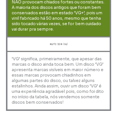
NÃO provocam chiados fortes ou constantes.
A maioria dos discos antigos que foram bem
conservados estão em estado ‘VG+’, pois um
vinil fabricado há 50 anos, mesmo que tenha
sido tocado várias vezes, se for bem cuidado
vai durar pra sempre.
muito bom (VG)
‘VG’ significa, primeiramente, que apesar das
marcas o disco ainda toca bem. Um disco ‘VG’
apresenta marcas visíveis em maior número e
essas marcas provocam chiadinhos em
algumas partes do disco, ou talvez alguns
estalinhos. Ainda assim, ouvir um disco ‘VG’ é
uma experiência agradável pois, como foi dito
no início da tabela, nós vendemos somente
discos bem conservados!