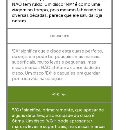
NÃO tem ruído. Um disco ‘NM’ é como uma
viagem no tempo, pois mesmo fabricado há
diversas décadas, parece que ele saiu da loja
ontem.
Excelente (EX)
‘EX’ significa que o disco está quase perfeito,
ou seja, ele pode ter pouquíssimas marcas
superficiais, muito leves e pequenas, mas
essas marcas NÃO afetam a sonoridade do
disco. Um disco ‘EX’ é daqueles pra guardar
por toda vida na coleção.
ótimo (VG+)
‘VG+’ significa, primeiramente, que apesar de
alguns detalhes, a sonoridade do disco é
ótima. Um disco ‘VG+’ pode apresentar
marcas leves e superficiais, mas essas marcas