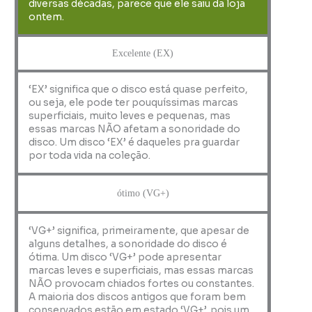
diversas décadas, parece que ele saiu da loja
ontem.
Excelente (EX)
‘EX’ significa que o disco está quase perfeito,
ou seja, ele pode ter pouquíssimas marcas
superficiais, muito leves e pequenas, mas
essas marcas NÃO afetam a sonoridade do
disco. Um disco ‘EX’ é daqueles pra guardar
por toda vida na coleção.
ótimo (VG+)
‘VG+’ significa, primeiramente, que apesar de
alguns detalhes, a sonoridade do disco é
ótima. Um disco ‘VG+’ pode apresentar
marcas leves e superficiais, mas essas marcas
NÃO provocam chiados fortes ou constantes.
A maioria dos discos antigos que foram bem
conservados estão em estado ‘VG+’, pois um