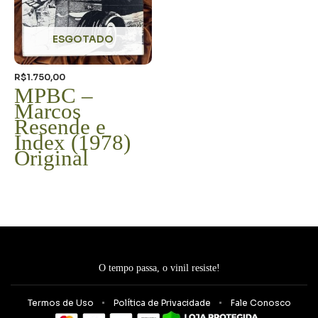
ESGOTADO
R$
1.750,00
MPBC –
Marcos
Resende e
Index (1978)
Original
O tempo passa, o vinil resiste!
Termos de Uso
Política de Privacidade
Fale Conosco