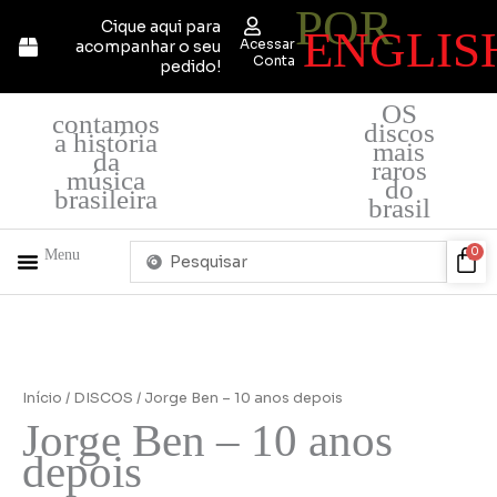
POR
Ir
Cique aqui para
ENGLIS
para
Acessar
acompanhar o seu
o
Conta
pedido!
conteúdo
OS
contamos
discos
a história
mais
da
raros
música
do
brasileira
brasil
Pesquisar
Car
0
Menu
...
+ PRODUTOS
QUEM SOMOS
Início
/
DISCOS
/ Jorge Ben – 10 anos depois
Jorge Ben – 10 anos
depois