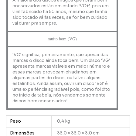
A maioria dos discos antigos que foram bem
conservados estão em estado ‘VG+’, pois um
vinil fabricado há 50 anos, mesmo que tenha
sido tocado várias vezes, se for bem cuidado
vai durar pra sempre.
muito bom (VG)
‘VG’ significa, primeiramente, que apesar das
marcas o disco ainda toca bem. Um disco ‘VG’
apresenta marcas visíveis em maior número e
essas marcas provocam chiadinhos em
algumas partes do disco, ou talvez alguns
estalinhos. Ainda assim, ouvir um disco ‘VG’ é
uma experiência agradável pois, como foi dito
no início da tabela, nós vendemos somente
discos bem conservados!
Peso
0,4 kg
Dimensões
33,0 × 33,0 × 3,0 cm