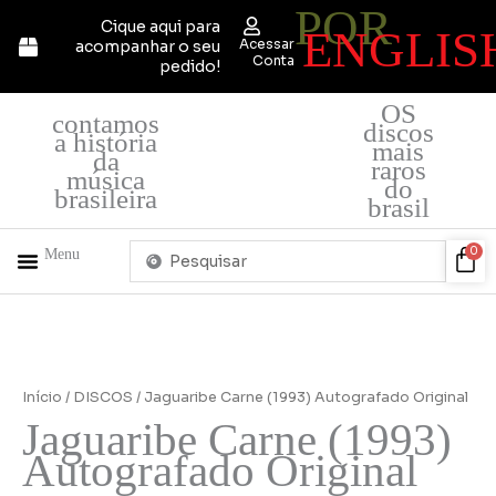
POR
Ir
Cique aqui para
ENGLIS
para
Acessar
acompanhar o seu
o
Conta
pedido!
conteúdo
OS
contamos
discos
a história
mais
da
raros
música
do
brasileira
brasil
Pesquisar
Car
0
Menu
...
+ PRODUTOS
QUEM SOMOS
Início
/
DISCOS
/ Jaguaribe Carne (1993) Autografado Original
Jaguaribe Carne (1993)
Autografado Original