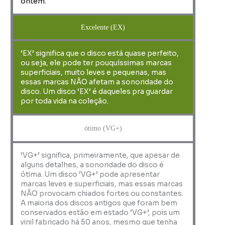
ontem.
Excelente (EX)
‘EX’ significa que o disco está quase perfeito,
ou seja, ele pode ter pouquíssimas marcas
superficiais, muito leves e pequenas, mas
essas marcas NÃO afetam a sonoridade do
disco. Um disco ‘EX’ é daqueles pra guardar
por toda vida na coleção.
ótimo (VG+)
‘VG+’ significa, primeiramente, que apesar de
alguns detalhes, a sonoridade do disco é
ótima. Um disco ‘VG+’ pode apresentar
marcas leves e superficiais, mas essas marcas
NÃO provocam chiados fortes ou constantes.
A maioria dos discos antigos que foram bem
conservados estão em estado ‘VG+’, pois um
vinil fabricado há 50 anos, mesmo que tenha