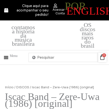
POR
Ir
Cique aqui para
ENGLIS
para
Acessar
acompanhar o seu
o
Conta
pedido!
conteúdo
OS
contamos
discos
a história
mais
da
raros
música
do
brasileira
brasil
Pesquisar
Car
0
Menu
...
+ PRODUTOS
QUEM SOMOS
Início
/
DISCOS
/ Iscac Band – Zere-Uwa (1986) [original]
Iscac Band – Zere-Uwa
(1986) [original]