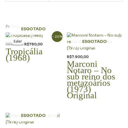
Produtos relacionados
ESGOTADO
O
O
- 20%
preço
preço
Sale!
ESGOTADO
original
atual
R$
980,00
R$
780,00
era:
é:
Tropicália
R$980,00.
R$780,00.
(1968)
R$
7.900,00
Marconi
Notaro – No
sub reino dos
metazoários
(1973)
Original
ESGOTADO