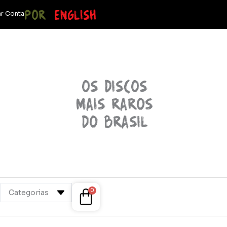
POR
ENGLISH
r Conta
OS discos
mais raros
do brasil
Cart
0
Categorias