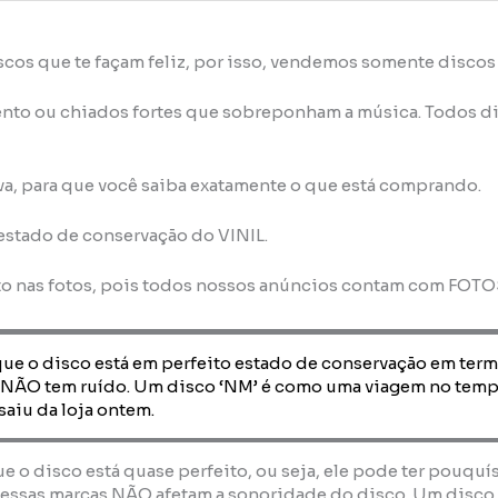
scos que te façam feliz, por isso, vendemos somente disco
nto ou chiados fortes que sobreponham a música. Todos di
va, para que você saiba exatamente o que está comprando.
 estado de conservação do VINIL.
to nas fotos, pois todos nossos anúncios contam com FOT
que o disco está em perfeito estado de conservação em term
 NÃO tem ruído. Um disco ‘NM’ é como uma viagem no temp
saiu da loja ontem.
que o disco está quase perfeito, ou seja, ele pode ter pouquí
essas marcas NÃO afetam a sonoridade do disco. Um disco ‘E