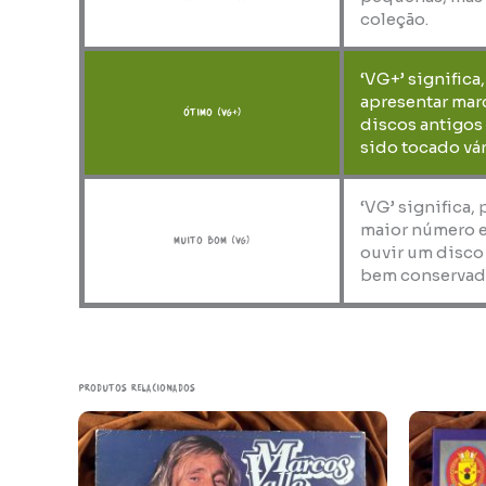
coleção.
‘VG+’ significa
apresentar marc
ótimo (VG+)
discos antigos
sido tocado vár
‘VG’ significa,
maior número e
muito bom (VG)
ouvir um disco
bem conservad
Produtos relacionados