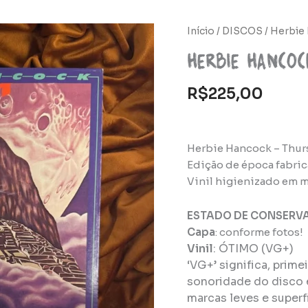
Início
/
DISCOS
/ Herbie 
Herbie Hanco
R$
225,00
Herbie Hancock – Thurs
Edição de época fabric
Vinil higienizado em m
ESTADO DE CONSERV
Capa
: conforme fotos!
Vinil
:
ÓTIMO (VG+)
‘VG+’ significa, prim
sonoridade do disco 
marcas leves e super