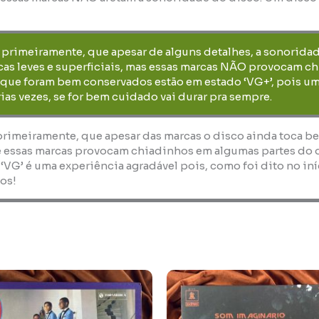
, primeiramente, que apesar de alguns detalhes, a sonorida
as leves e superficiais, mas essas marcas NÃO provocam ch
 que foram bem conservados estão em estado ‘VG+’, pois um
ias vezes, se for bem cuidado vai durar pra sempre.
 primeiramente, que apesar das marcas o disco ainda toca b
 essas marcas provocam chiadinhos em algumas partes do dis
 ‘VG’ é uma experiência agradável pois, como foi dito no i
os!