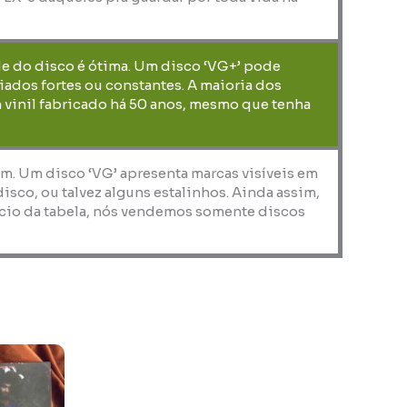
de do disco é ótima. Um disco ‘VG+’ pode
iados fortes ou constantes. A maioria dos
 vinil fabricado há 50 anos, mesmo que tenha
em. Um disco ‘VG’ apresenta marcas visíveis em
co, ou talvez alguns estalinhos. Ainda assim,
nício da tabela, nós vendemos somente discos