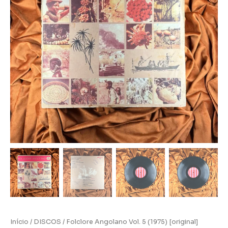
Início
/
DISCOS
/ Folclore Angolano Vol. 5 (1975) [original]