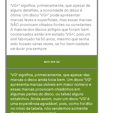
‘VG+’ significa, primeiramente, que apesar de
alguns detalhes, a sonoridade do disco é
ótima. Um disco ‘VG+’ pode apresentar
marcas leves e superficiais, mas essas marcas
NÃO provocam chiados fortes ou constantes.
A maioria dos discos antigos que foram bem
conservados estão em estado ‘VG+’, pois um
vinil fabricado há 50 anos, mesmo que tenha
sido tocado várias vezes, se for bem cuidado
vai durar pra sempre.
muito bom (VG)
‘VG’ significa, primeiramente, que apesar das
marcas o disco ainda toca bem. Um disco ‘VG’
apresenta marcas visíveis em maior número e
essas marcas provocam chiadinhos em
algumas partes do disco, ou talvez alguns
estalinhos. Ainda assim, ouvir um disco ‘VG’ é
uma experiência agradável, pois, como foi dito
no início da tabela, nós vendemos somente