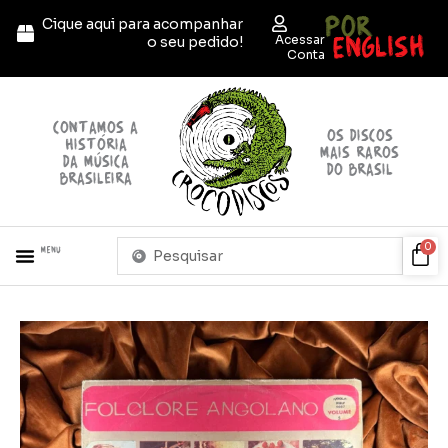
Ir
POR
Cique aqui para acompanhar
para
ENGLISH
Acessar
o seu pedido!
o
Conta
conteúdo
contamos a
OS discos
história
mais raros
da música
do brasil
brasileira
Pesquisar
Car
0
Menu
...