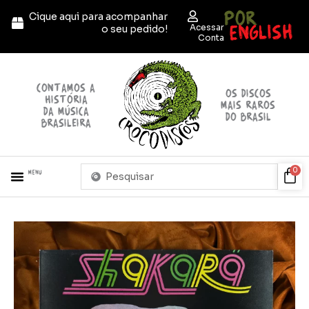
Ir
POR
Cique aqui para acompanhar
para
ENGLISH
Acessar
o seu pedido!
o
Conta
conteúdo
contamos a
OS discos
história
mais raros
da música
do brasil
brasileira
Pesquisar
Car
0
Menu
...