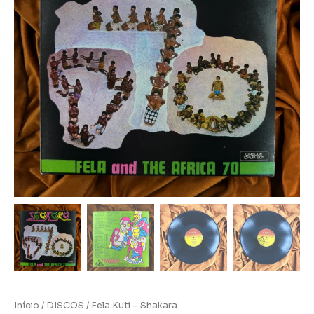
Início
/
DISCOS
/ Fela Kuti – Shakara