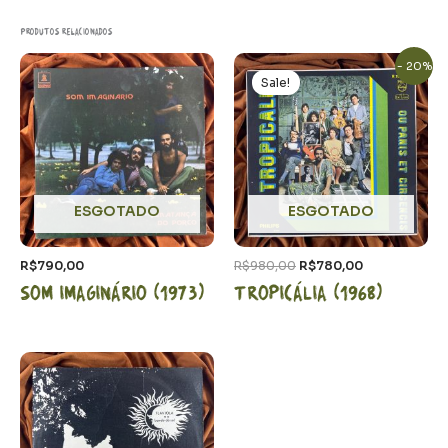
Produtos relacionados
O
O
- 20%
preço
preço
Sale!
original
atual
era:
é:
R$980,00.
R$780,00.
ESGOTADO
ESGOTADO
R$
790,00
R$
980,00
R$
780,00
Som Imaginário (1973)
Tropicália (1968)