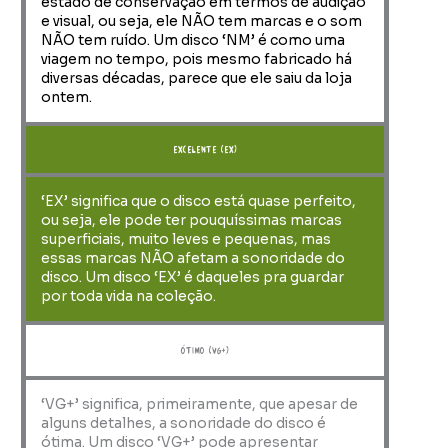
estado de conservação em termos de audição
e visual, ou seja, ele NÃO tem marcas e o som
NÃO tem ruído. Um disco ‘NM’ é como uma
viagem no tempo, pois mesmo fabricado há
diversas décadas, parece que ele saiu da loja
ontem.
Excelente (EX)
‘EX’ significa que o disco está quase perfeito,
ou seja, ele pode ter pouquíssimas marcas
superficiais, muito leves e pequenas, mas
essas marcas NÃO afetam a sonoridade do
disco. Um disco ‘EX’ é daqueles pra guardar
por toda vida na coleção.
ótimo (VG+)
‘VG+’ significa, primeiramente, que apesar de
alguns detalhes, a sonoridade do disco é
ótima. Um disco ‘VG+’ pode apresentar