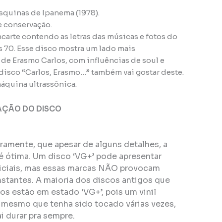
esquinas de Ipanema (1978).
e conservação.
carte contendo as letras das músicas e fotos do
s 70. Esse disco mostra um lado mais
 de Erasmo Carlos, com influências de soul e
isco “Carlos, Erasmo…” também vai gostar deste.
áquina ultrassônica.
AÇÃO DO DISCO
eiramente, que apesar de alguns detalhes, a
é ótima. Um disco ‘VG+’ pode apresentar
ficiais, mas essas marcas NÃO provocam
stantes. A maioria dos discos antigos que
s estão em estado ‘VG+’, pois um vinil
, mesmo que tenha sido tocado várias vezes,
i durar pra sempre.