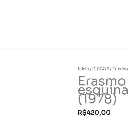
Início
/
DISCOS
/ Erasmo
Erasmo 
esquina
(1978)
R$
420,00