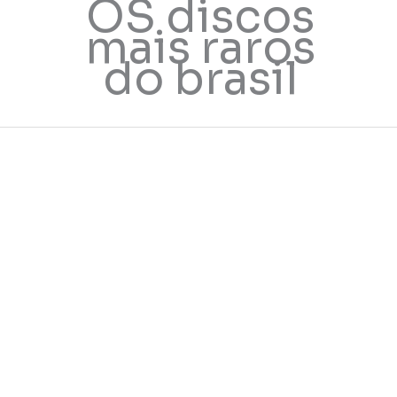
OS discos
mais raros
do brasil