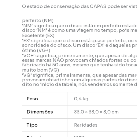
O estado de conservação das CAPAS pode ser vis
perfeito (NM)
‘NM’ significa que o disco está em perfeito esta
disco ‘NM’ é como uma viagem no tempo, pois mes
Excelente (EX)
‘EX’ significa que o disco está quase perfeito, o
sonoridade do disco. Um disco ‘EX’ é daqueles pr
ótimo (VG+)
‘VG+’ significa, primeiramente, que apesar de alg
essas marcas NÃO provocam chiados fortes ou con
fabricado há 50 anos, mesmo que tenha sido tocad
muito bom (VG)
‘VG’ significa, primeiramente, que apesar das ma
provocam chiadinhos em algumas partes do disco, 
dito no início da tabela, nós vendemos somente
Peso
0,4 kg
Dimensões
33,0 × 33,0 × 3,0 cm
Tipo
Raridades