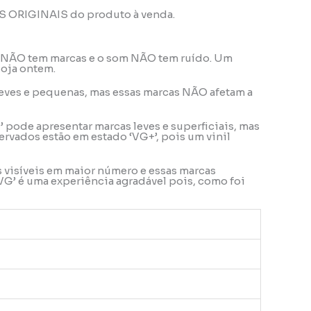
OS ORIGINAIS do produto à venda.
ele NÃO tem marcas e o som NÃO tem ruído. Um
loja ontem.
o leves e pequenas, mas essas marcas NÃO afetam a
’ pode apresentar marcas leves e superficiais, mas
rvados estão em estado ‘VG+’, pois um vinil
s visíveis em maior número e essas marcas
VG’ é uma experiência agradável pois, como foi