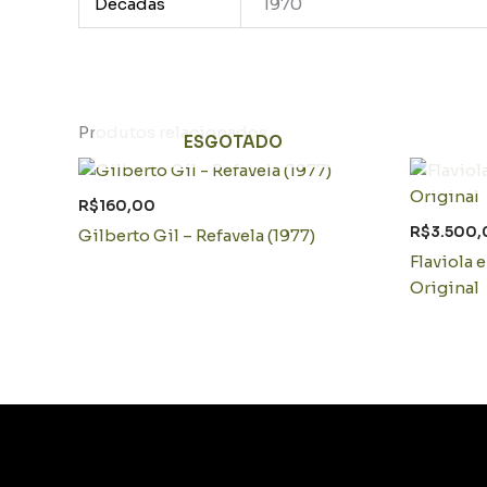
Décadas
1970
Produtos relacionados
ESGOTADO
R$
160,00
R$
3.500,
Gilberto Gil – Refavela (1977)
Flaviola 
Original