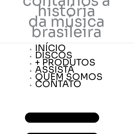
contamos a
história
da música
brasileira
INÍCIO
DISCOS
+ PRODUTOS
ASSISTA
QUEM SOMOS
CONTATO