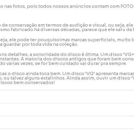
to nas fotos, pois todos nossos anúncios contam com FOT
do de conservação em termos de audição e visual, ou seja, 
mo fabricado há diversas décadas, parece que ele saiu da 
u seja, ele pode ter pouquíssimas marcas superficiais, muit
a guardar por toda vida na coleção.
uns detalhes, a sonoridade do disco é ótima. Um disco ‘VG+
stantes. A maioria dos discos antigos que foram bem conse
o várias vezes, se for bem cuidado vai durar pra sempre.
rcas o disco ainda toca bem. Um disco ‘VG’ apresenta marca
ou talvez alguns estalinhos. Ainda assim, ouvir um disco ‘
 discos bem conservados!