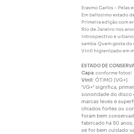
Erasmo Carlos – Pelas 
Em belíssimo estado d
Primeira edição com en
Rio de Janeiro nos ano
introspectivo e urbano
samba. Quem gosta do d
Vinil higienizado em m
ESTADO DE CONSERV
Capa
: conforme fotos!
Vinil
:
ÓTIMO (VG+)
‘VG+’ significa, prim
sonoridade do disco 
marcas leves e super
chiados fortes ou con
foram bem conservado
fabricado há 50 anos
se for bem cuidado va