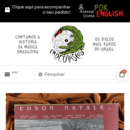
Ir
POR
Cique aqui para acompanhar
para
ENGLISH
Acessar
o seu pedido!
o
Conta
conteúdo
contamos a
OS discos
história
mais raros
da música
do brasil
brasileira
Pesquisar
Car
0
Menu
...