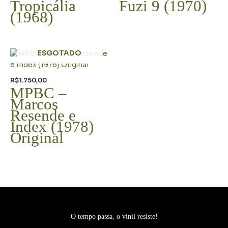
era:
é:
Tropicália
Fuzi 9 (1970)
R$980,00.
R$780,00.
(1968)
ESGOTADO
R$
1.750,00
MPBC –
Marcos
Resende e
Index (1978)
Original
O tempo passa, o vinil resiste!