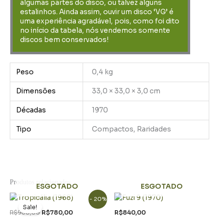
algumas partes do disco, ou talvez alguns
estalinhos. Ainda assim, ouvir um disco ‘VG’ é
uma experiência agradável, pois, como foi dito
no início da tabela, nós vendemos somente
discos bem conservados!
Peso
0,4 kg
Dimensões
33,0 × 33,0 × 3,0 cm
Décadas
1970
Tipo
Compactos, Raridades
Produtos relacionados
ESGOTADO
ESGOTADO
O
O
- 20%
preço
preço
Sale!
original
atual
R$
980,00
R$
780,00
R$
840,00