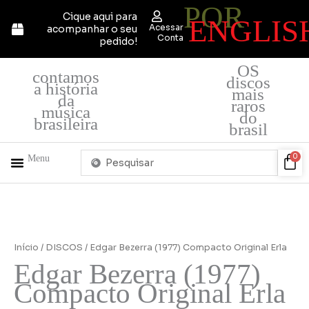
POR
Ir
Cique aqui para
ENGLIS
para
Acessar
acompanhar o seu
o
Conta
pedido!
conteúdo
OS
contamos
discos
a história
mais
da
raros
música
do
brasileira
brasil
Pesquisar
Car
0
Menu
...
+ PRODUTOS
QUEM SOMOS
Início
/
DISCOS
/ Edgar Bezerra (1977) Compacto Original Erla
Edgar Bezerra (1977)
Compacto Original Erla