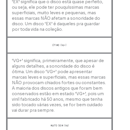
‘EX’ significa que o disco está quase perfeito,
ou seja, ele pode ter pouquíssimas marcas
superficiais, muito leves e pequenas, mas
essas marcas NÃO afetam a sonoridade do
disco. Um disco ‘EX’ é daqueles pra guardar
por toda vida na coleção.
ótimo (VG+)
‘VG+’ significa, primeiramente, que apesar de
alguns detalhes, a sonoridade do disco é
ótima. Um disco ‘VG+’ pode apresentar
marcas leves e superficiais, mas essas marcas
NÃO provocam chiados fortes ou constantes.
A maioria dos discos antigos que foram bem
conservados estão em estado ‘VG+’, pois um
vinil fabricado há 50 anos, mesmo que tenha
sido tocado várias vezes, se for bem cuidado
vai durar pra sempre.
muito bom (VG)