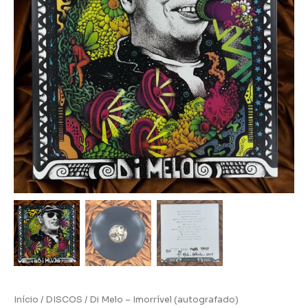
Início
/
DISCOS
/ Di Melo – Imorrível (autografado)