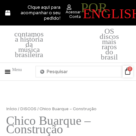
POR
Ir
Cique aqui para
ENGLIS
para
Acessar
acompanhar o seu
o
Conta
pedido!
conteúdo
OS
contamos
discos
a história
mais
da
raros
música
do
brasileira
brasil
Pesquisar
Car
0
Menu
...
+ PRODUTOS
QUEM SOMOS
Início
/
DISCOS
/ Chico Buarque – Construção
Chico Buarque –
Construção