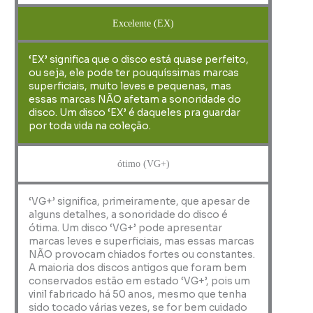
Excelente (EX)
‘EX’ significa que o disco está quase perfeito,
ou seja, ele pode ter pouquíssimas marcas
superficiais, muito leves e pequenas, mas
essas marcas NÃO afetam a sonoridade do
disco. Um disco ‘EX’ é daqueles pra guardar
por toda vida na coleção.
ótimo (VG+)
‘VG+’ significa, primeiramente, que apesar de
alguns detalhes, a sonoridade do disco é
ótima. Um disco ‘VG+’ pode apresentar
marcas leves e superficiais, mas essas marcas
NÃO provocam chiados fortes ou constantes.
A maioria dos discos antigos que foram bem
conservados estão em estado ‘VG+’, pois um
vinil fabricado há 50 anos, mesmo que tenha
sido tocado várias vezes, se for bem cuidado