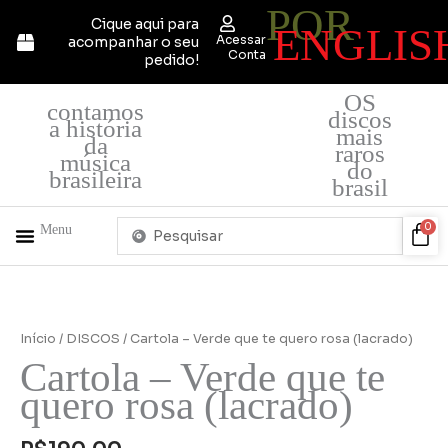
POR
Ir
Cique aqui para
ENGLIS
para
Acessar
acompanhar o seu
o
Conta
pedido!
conteúdo
OS
contamos
discos
a história
mais
da
raros
música
do
brasileira
brasil
Pesquisar
Car
0
Menu
...
+ PRODUTOS
QUEM SOMOS
Início
/
DISCOS
/ Cartola – Verde que te quero rosa (lacrado)
Cartola – Verde que te
quero rosa (lacrado)