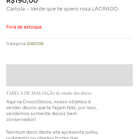
R$
190,00
Cartola – Verde que te quero rosa LACRADO.
Fora de estoque
Categoria:
DISCOS
Descrição
Informação adicional
TABELA DE AVALIAÇÃo do estado dos discos
Aqui na CrocoDiscos, nosso objetivo é
vender discos que te façam feliz, por isso,
vendemos somente discos bem
conservados!
Nenhum disco deste site apresenta pulos,
polimento ou chiados fortes que