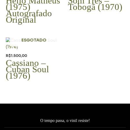
Hélio Matheus
Som Três –
(1975)
Tobogã (1970)
Autografado
Original
ESGOTADO
R$
1.500,00
Cassiano –
Cuban Soul
(1976)
O tempo passa, o vinil resiste!