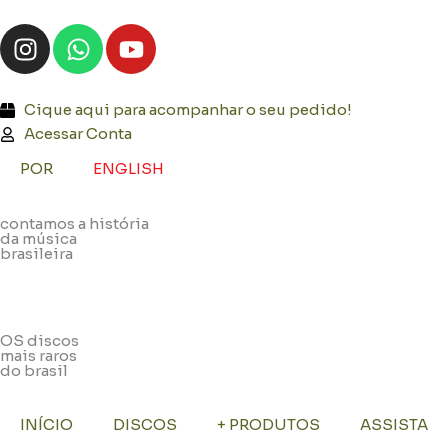
Ir
I
W
Y
para
n
h
o
o
s
a
u
conteúdo
t
t
t
Cique aqui para acompanhar o seu pedido!
a
s
u
Acessar Conta
g
a
b
POR
ENGLISH
r
p
e
a
p
contamos a história
m
da música
brasileira
OS discos
mais raros
do brasil
INÍCIO
DISCOS
+ PRODUTOS
ASSISTA