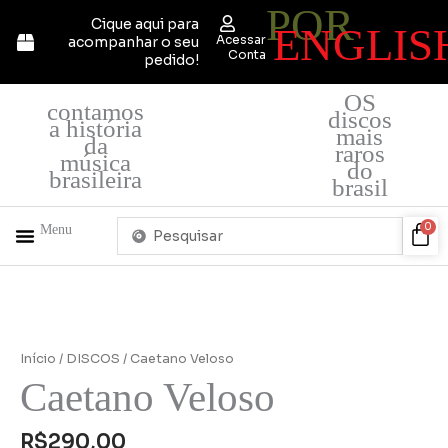
POR
Ir
Cique aqui para
ENGLIS
para
Acessar
acompanhar o seu
o
Conta
pedido!
conteúdo
OS
contamos
discos
a história
mais
da
raros
música
do
brasileira
brasil
Pesquisar
Car
0
Menu
...
+ PRODUTOS
QUEM SOMOS
Início
/
DISCOS
/ Caetano Veloso
Caetano Veloso
R$
290,00