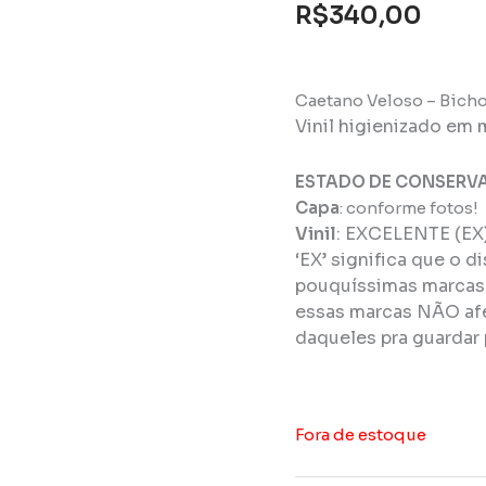
R$
340,00
Caetano Veloso – Bicho
Vinil higienizado em 
ESTADO DE CONSERV
Capa
: conforme fotos!
Vinil
:
EXCELENTE (EX
‘EX’ significa que o d
pouquíssimas marcas 
essas marcas NÃO afe
daqueles pra guardar 
Fora de estoque