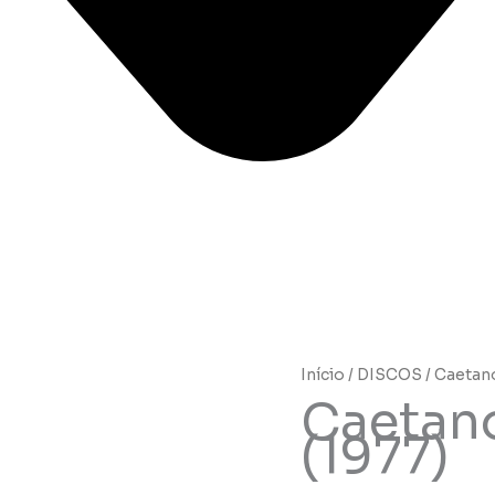
Início
/
DISCOS
/ Caetano
Caetano
(1977)