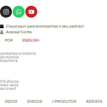
Ir
I
W
Y
para
n
h
o
o
s
a
u
conteúdo
t
t
t
Cique aqui para acompanhar o seu pedido!
a
s
u
Acessar Conta
g
a
b
POR
ENGLISH
r
p
e
a
p
contamos a história
m
da música
brasileira
OS discos
mais raros
do brasil
INÍCIO
DISCOS
+ PRODUTOS
ASSISTA