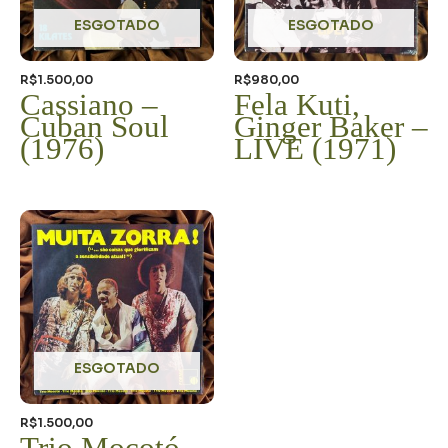
ESGOTADO
ESGOTADO
R$
1.500,00
R$
980,00
Cassiano –
Fela Kuti,
Cuban Soul
Ginger Baker –
(1976)
LIVE (1971)
ESGOTADO
R$
1.500,00
Trio Mocotó –