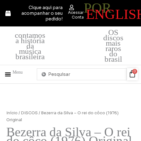
POR
Ir
Cique aqui para
ENGLIS
para
Acessar
acompanhar o seu
o
Conta
pedido!
conteúdo
OS
contamos
discos
a história
mais
da
raros
música
do
brasileira
brasil
Pesquisar
Car
0
Menu
...
+ PRODUTOS
QUEM SOMOS
Início
/
DISCOS
/ Bezerra da Silva – O rei do côco (1976)
Original
Bezerra da Silva – O rei
do côco (1976) Original