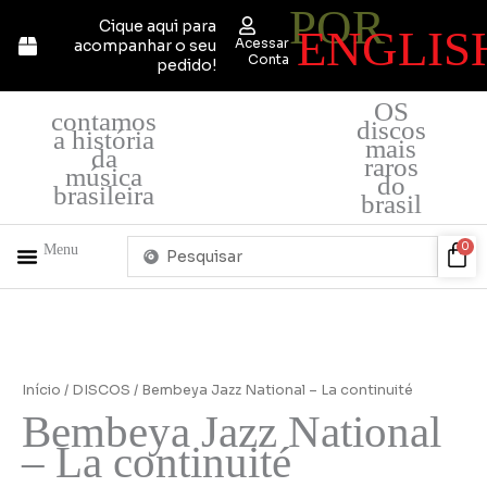
POR
Ir
Cique aqui para
ENGLIS
para
Acessar
acompanhar o seu
o
Conta
pedido!
conteúdo
OS
contamos
discos
a história
mais
da
raros
música
do
brasileira
brasil
Pesquisar
Car
0
Menu
...
+ PRODUTOS
QUEM SOMOS
Início
/
DISCOS
/ Bembeya Jazz National – La continuité
Bembeya Jazz National
– La continuité