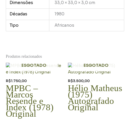
Dimensões
33,0 × 33,0 × 3,0 cm
Décadas
1980
Tipo
Africanos
Produtos relacionados
ESGOTADO
ESGOTADO
R$
1.750,00
R$
3.500,00
MPBC –
Hélio Matheus
Marcos
(1975)
Resende e
Autografado
Index (1978)
Original
Original