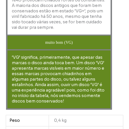
NÃO provocam chiados fortes ou constantes.
A maioria dos discos antigos que foram bem
conservados estão em estado ‘VG+’, pois um
vinil fabricado há 50 anos, mesmo que tenha
sido tocado várias vezes, se for bem cuidado
vai durar pra sempre.
muito bom (VG)
‘VG’ significa, primeiramente, que apesar das
marcas o disco ainda toca bem. Um disco ‘VG’
apresenta marcas visíveis em maior número e
essas marcas provocam chiadinhos em
algumas partes do disco, ou talvez alguns
estalinhos. Ainda assim, ouvir um disco ‘VG’ é
uma experiência agradável pois, como foi dito
no início da tabela, nós vendemos somente
discos bem conservados!
Peso
0,4 kg