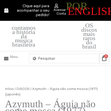
POR
Ir
Cique aqui para
ENGLIS
para
Acessar
acompanhar o seu
o
Conta
pedido!
conteúdo
OS
contamos
discos
a história
mais
da
raros
música
do
brasileira
brasil
Pesquisar
Car
0
Menu
...
+ PRODUTOS
QUEM SOMOS
Início
/
DISCOS
/ Azymuth – Águia não come mosca (1977)
[japonês]
Azymuth – Águia não
come mosca (1977)