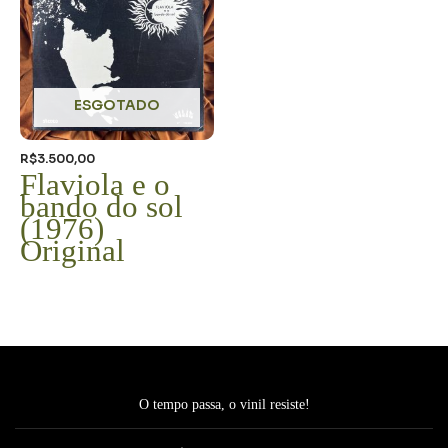
ESGOTADO
R$
3.500,00
Flaviola e o
bando do sol
(1976)
Original
O tempo passa, o vinil resiste!