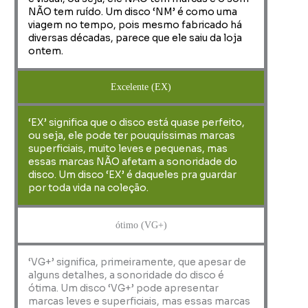
NÃO tem ruído. Um disco ‘NM’ é como uma
viagem no tempo, pois mesmo fabricado há
diversas décadas, parece que ele saiu da loja
ontem.
Excelente (EX)
‘EX’ significa que o disco está quase perfeito,
ou seja, ele pode ter pouquíssimas marcas
superficiais, muito leves e pequenas, mas
essas marcas NÃO afetam a sonoridade do
disco. Um disco ‘EX’ é daqueles pra guardar
por toda vida na coleção.
ótimo (VG+)
‘VG+’ significa, primeiramente, que apesar de
alguns detalhes, a sonoridade do disco é
ótima. Um disco ‘VG+’ pode apresentar
marcas leves e superficiais, mas essas marcas