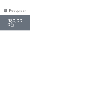
Pesquisar
...
Cart
R$
0,00
0