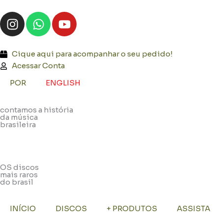
Ir
I
W
Y
para
n
h
o
o
s
a
u
conteúdo
t
t
t
Cique aqui para acompanhar o seu pedido!
a
s
u
Acessar Conta
g
a
b
POR
ENGLISH
r
p
e
a
p
contamos a história
m
da música
brasileira
OS discos
mais raros
do brasil
INÍCIO
DISCOS
+ PRODUTOS
ASSISTA