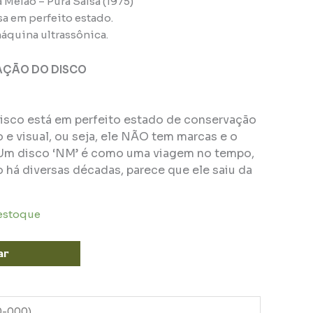
Melao – Pura Salsa (1975)
sa em perfeito estado.
áquina ultrassônica.
AÇÃO DO DISCO
disco está em perfeito estado de conservação
e visual, ou seja, ele NÃO tem marcas e o
Um disco ‘NM’ é como uma viagem no tempo,
 há diversas décadas, parece que ele saiu da
 estoque
ar