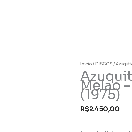
Azuquita
Início
/
DISCOS
/ Azuquit
Azuquit
y
Su
Melao –
Orquesta
(1975)
Melao
-
Pura
R$
2.450,00
Salsa
(1975)
quantidade