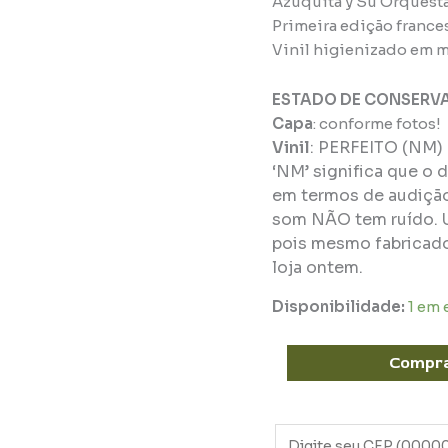
Azuquita y Su Orquesta 
Primeira edição france
Vinil higienizado em m
ESTADO DE CONSERV
Capa
: conforme fotos!
Vinil
:
PERFEITO (NM)
‘NM’ significa que o 
em termos de audição 
som NÃO tem ruído. 
pois mesmo fabricado
loja ontem.
Disponibilidade:
1 em
Compr