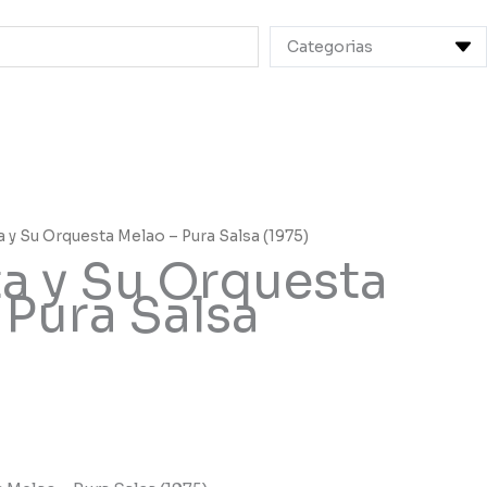
a y Su Orquesta Melao – Pura Salsa (1975)
a y Su Orquesta
 Pura Salsa