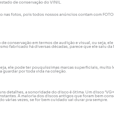
 estado de conservação do VINIL.
to nas fotos, pois todos nossos anúncios contam com FOT
do de conservação em termos de audição e visual, ou seja, 
mo fabricado há diversas décadas, parece que ele saiu da 
u seja, ele pode ter pouquíssimas marcas superficiais, muit
a guardar por toda vida na coleção.
uns detalhes, a sonoridade do disco é ótima. Um disco ‘VG+
stantes. A maioria dos discos antigos que foram bem conse
o várias vezes, se for bem cuidado vai durar pra sempre.