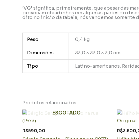
‘VG’ significa, primeiramente, que apesar das ma
provocam chiadinhos em algumas partes do disco, 
dito no início da tabela, nós vendemos somente
Peso
0,4 kg
Dimensões
33,0 × 33,0 × 3,0 cm
Tipo
Latino-americanos, Rarida
Produtos relacionados
ESGOTADO
R$
590,00
R$
3.500,