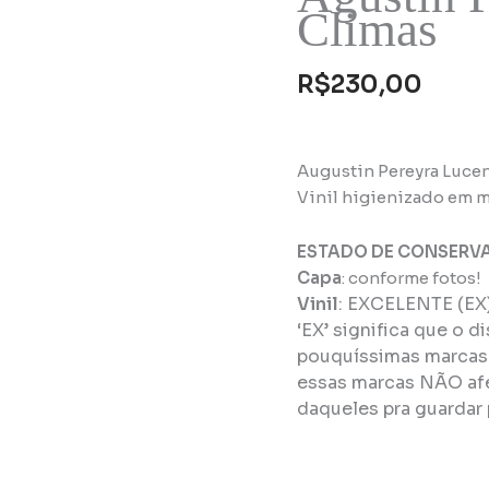
Climas
R$
230,00
Augustin Pereyra Lucen
Vinil higienizado em m
ESTADO DE CONSERV
Capa
: conforme fotos!
Vinil
:
EXCELENTE (EX
‘EX’ significa que o d
pouquíssimas marcas 
essas marcas NÃO afe
daqueles pra guardar 