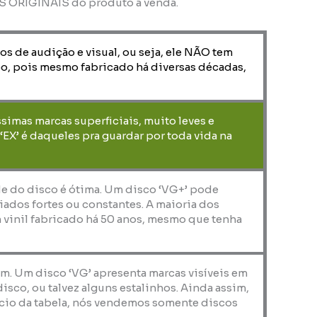
OS ORIGINAIS do produto à venda.
os de audição e visual, ou seja, ele NÃO tem
o, pois mesmo fabricado há diversas décadas,
ssimas marcas superficiais, muito leves e
X’ é daqueles pra guardar por toda vida na
de do disco é ótima. Um disco ‘VG+’ pode
iados fortes ou constantes. A maioria dos
 vinil fabricado há 50 anos, mesmo que tenha
em. Um disco ‘VG’ apresenta marcas visíveis em
co, ou talvez alguns estalinhos. Ainda assim,
nício da tabela, nós vendemos somente discos