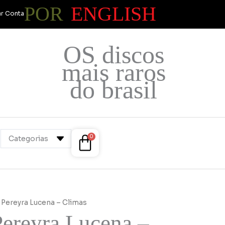
POR
ENGLISH
r Conta
OS discos
mais raros
do brasil
Cart
0
 Pereyra Lucena – Climas
Pereyra Lucena –