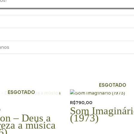
os!
anos
ESGOTADO
ESGOTADO
R$
790,00
Som Imaginári
0
on – Deus a
(1973)
reza a música
6)