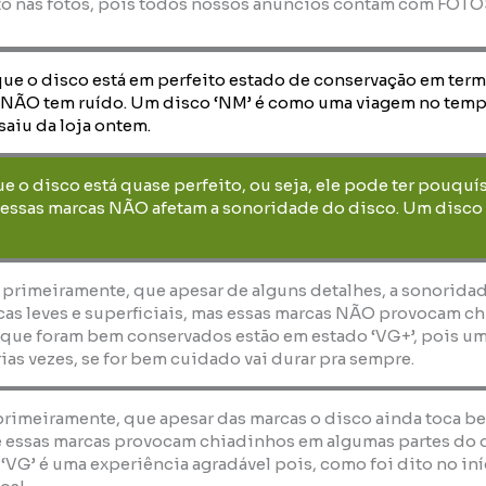
to nas fotos, pois todos nossos anúncios contam com FOT
que o disco está em perfeito estado de conservação em term
 NÃO tem ruído. Um disco ‘NM’ é como uma viagem no temp
saiu da loja ontem.
que o disco está quase perfeito, ou seja, ele pode ter pouquí
essas marcas NÃO afetam a sonoridade do disco. Um disco ‘E
, primeiramente, que apesar de alguns detalhes, a sonorida
as leves e superficiais, mas essas marcas NÃO provocam ch
 que foram bem conservados estão em estado ‘VG+’, pois um
ias vezes, se for bem cuidado vai durar pra sempre.
 primeiramente, que apesar das marcas o disco ainda toca b
 essas marcas provocam chiadinhos em algumas partes do dis
 ‘VG’ é uma experiência agradável pois, como foi dito no i