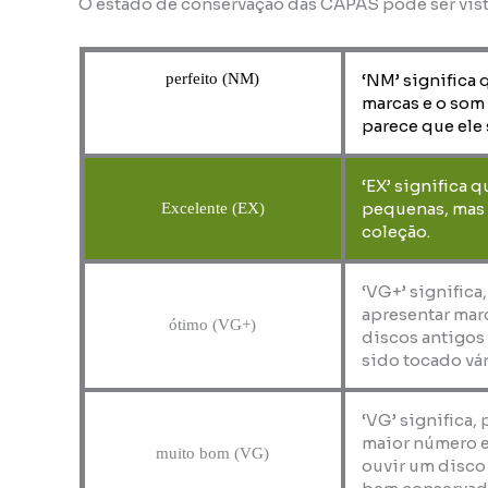
O estado de conservação das CAPAS pode ser vis
perfeito (NM)
‘NM’ significa 
marcas e o som
parece que ele 
‘EX’ significa 
pequenas, mas 
Excelente (EX)
coleção.
‘VG+’ significa
apresentar marc
ótimo (VG+)
discos antigos
sido tocado vár
‘VG’ significa,
maior número e
muito bom (VG)
ouvir um disco