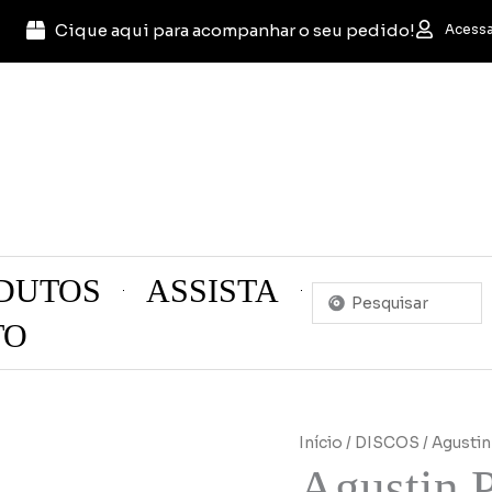
Cique aqui para acompanhar o seu pedido!
Acessa
DUTOS
ASSISTA
Pesquisar
...
TO
Início
/
DISCOS
/ Agustin
Agustin 