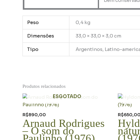
bem conservad
Peso
0,4 kg
Dimensões
33,0 × 33,0 × 3,0 cm
Tipo
Argentinos, Latino-americ
Produtos relacionados
ESGOTADO
R$
890,00
R$
650,0
Arnaud Rodrigues
Hyld
– O som do
natu
Paulinho (1976)
(197