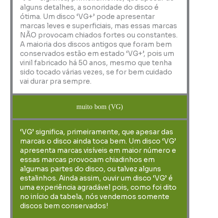
alguns detalhes, a sonoridade do disco é
ótima. Um disco ‘VG+’ pode apresentar
marcas leves e superficiais, mas essas marcas
NÃO provocam chiados fortes ou constantes.
A maioria dos discos antigos que foram bem
conservados estão em estado ‘VG+’, pois um
vinil fabricado há 50 anos, mesmo que tenha
sido tocado várias vezes, se for bem cuidado
vai durar pra sempre.
muito bom (VG)
‘VG’ significa, primeiramente, que apesar das
marcas o disco ainda toca bem. Um disco ‘VG’
apresenta marcas visíveis em maior número e
essas marcas provocam chiadinhos em
algumas partes do disco, ou talvez alguns
estalinhos. Ainda assim, ouvir um disco ‘VG’ é
uma experiência agradável pois, como foi dito
no início da tabela, nós vendemos somente
discos bem conservados!