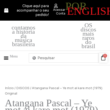
POR
Ir
Cique aqui para
ENGLIS
para
Acessar
acompanhar o seu
o
Conta
pedido!
conteúdo
OS
contamos
discos
a história
mais
da
raros
música
do
brasileira
brasil
Pesquisar
Car
0
Menu
...
+ PRODUTOS
QUEM SOMOS
Início
/
DISCOS
/ Atangana Pascal – Ye mot ai kare mot (1979)
Original
Atangana Pascal – Ye
mot ai kare mot (1979)