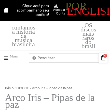
POR
Ir
Cique aqui para
ENGLIS
para
Acessar
acompanhar o seu
o
Conta
pedido!
conteúdo
OS
contamos
discos
a história
mais
da
raros
música
do
brasileira
brasil
Pesquisar
Car
0
Menu
...
+ PRODUTOS
QUEM SOMOS
Início
/
DISCOS
/ Arco Iris – Pipas de la paz
Arco Iris – Pipas de la
paz