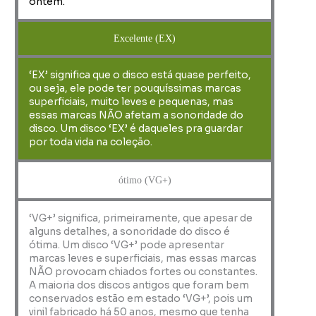
ontem.
Excelente (EX)
‘EX’ significa que o disco está quase perfeito,
ou seja, ele pode ter pouquíssimas marcas
superficiais, muito leves e pequenas, mas
essas marcas NÃO afetam a sonoridade do
disco. Um disco ‘EX’ é daqueles pra guardar
por toda vida na coleção.
ótimo (VG+)
‘VG+’ significa, primeiramente, que apesar de
alguns detalhes, a sonoridade do disco é
ótima. Um disco ‘VG+’ pode apresentar
marcas leves e superficiais, mas essas marcas
NÃO provocam chiados fortes ou constantes.
A maioria dos discos antigos que foram bem
conservados estão em estado ‘VG+’, pois um
vinil fabricado há 50 anos, mesmo que tenha