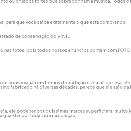
nto ou chiados fortes que sobreponham a música. Todos di
va, para que você saiba exatamente o que está comprando.
 estado de conservação do VINIL.
to nas fotos, pois todos nossos anúncios contam com FOT
do de conservação em termos de audição e visual, ou seja, 
mo fabricado há diversas décadas, parece que ele saiu da 
u seja, ele pode ter pouquíssimas marcas superficiais, muit
a guardar por toda vida na coleção.