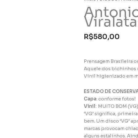
Antonio
Viralata
R$
580,00
Prensagem Brasileira or
Aquele dos bichinhos 
Vinil higienizado em m
ESTADO DE CONSERV
Capa
: conforme fotos!
Vinil
:
MUITO BOM (VG
‘VG’ significa, primeir
bem. Um disco ‘VG’ apr
marcas provocam chiadi
alguns estalinhos. Ain