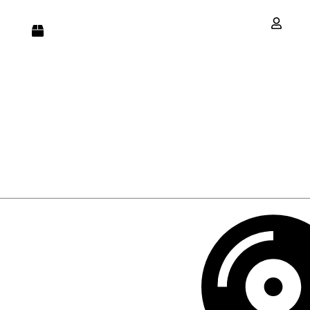
Cique aqui para acompanhar o seu
Acessar 
pedido!
Pesquisar
...