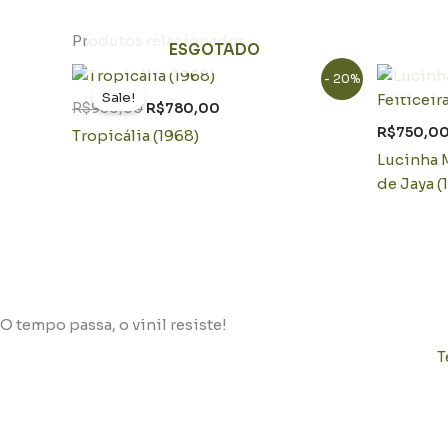
Produtos relacionados
ESGOTADO
O
O
- 20%
preço
preço
Sale!
original
atual
R$
980,00
R$
780,00
era:
é:
R$
750,0
Tropicália (1968)
R$980,00.
R$780,00.
Lucinha 
de Jaya (
O tempo passa, o vinil resiste!
T