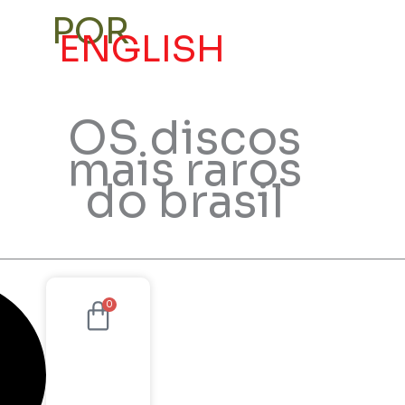
POR
ENGLISH
Conta
OS discos
mais raros
do brasil
Cart
0