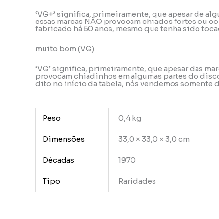
‘VG+’ significa, primeiramente, que apesar de alg
essas marcas NÃO provocam chiados fortes ou con
fabricado há 50 anos, mesmo que tenha sido tocad
muito bom (VG)
‘VG’ significa, primeiramente, que apesar das ma
provocam chiadinhos em algumas partes do disco, 
dito no início da tabela, nós vendemos somente
Peso
0,4 kg
Dimensões
33,0 × 33,0 × 3,0 cm
Décadas
1970
Tipo
Raridades