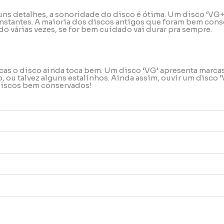
uns detalhes, a sonoridade do disco é ótima. Um disco ‘VG+
stantes. A maioria dos discos antigos que foram bem conse
o várias vezes, se for bem cuidado vai durar pra sempre.
rcas o disco ainda toca bem. Um disco ‘VG’ apresenta marca
ou talvez alguns estalinhos. Ainda assim, ouvir um disco ‘
 discos bem conservados!