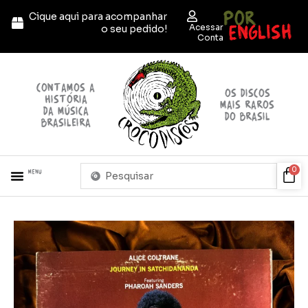
Ir
POR
Cique aqui para acompanhar
para
ENGLISH
Acessar
o seu pedido!
o
Conta
conteúdo
contamos a
OS discos
história
mais raros
da música
do brasil
brasileira
Pesquisar
Car
0
Menu
...
Alice
Coltrane
-
Journey
in
Satchidananda