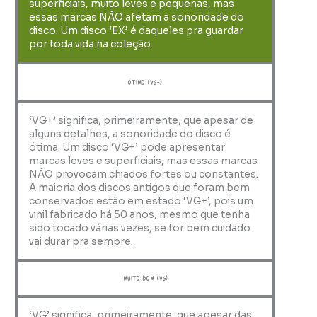
superficiais, muito leves e pequenas, mas
essas marcas NÃO afetam a sonoridade do
disco. Um disco ‘EX’ é daqueles pra guardar
por toda vida na coleção.
ótimo (VG+)
‘VG+’ significa, primeiramente, que apesar de
alguns detalhes, a sonoridade do disco é
ótima. Um disco ‘VG+’ pode apresentar
marcas leves e superficiais, mas essas marcas
NÃO provocam chiados fortes ou constantes.
A maioria dos discos antigos que foram bem
conservados estão em estado ‘VG+’, pois um
vinil fabricado há 50 anos, mesmo que tenha
sido tocado várias vezes, se for bem cuidado
vai durar pra sempre.
muito bom (VG)
‘VG’ significa, primeiramente, que apesar das