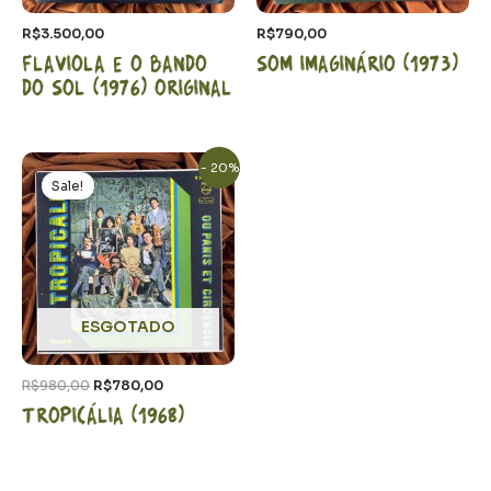
R$
3.500,00
R$
790,00
Flaviola e o bando
Som Imaginário (1973)
do sol (1976) Original
O
O
- 20%
preço
preço
Sale!
original
atual
era:
é:
R$980,00.
R$780,00.
ESGOTADO
R$
980,00
R$
780,00
Tropicália (1968)