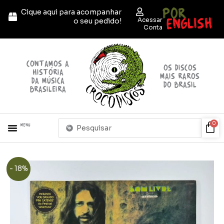
Ir
POR
Cique aqui para acompanhar
para
ENGLISH
Acessar
o seu pedido!
o
Conta
conteúdo
contamos a
OS discos
história
mais raros
da música
do brasil
brasileira
Pesquisar
Car
0
Menu
...
O
O
- 18%
preço
preço
original
atual
era:
é:
R$490,00.
R$400,00.