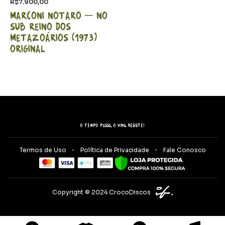
R$
7.900,00
Marconi Notaro – No
sub reino dos
metazoários (1973)
Original
O tempo passa, o vinil resiste!
Termos de Uso
Política de Privacidade
Fale Conosco
Copyright © 2024 CrocoDiscos