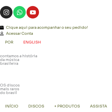
Ir
I
W
Y
para
n
h
o
o
s
a
u
conteúdo
t
t
t
Cique aqui para acompanhar o seu pedido!
a
s
u
Acessar Conta
g
a
b
POR
ENGLISH
r
p
e
a
p
contamos a história
m
da música
brasileira
OS discos
mais raros
do brasil
INÍCIO
DISCOS
+ PRODUTOS
ASSISTA