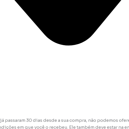
já passaram 30 dias desde a sua compra, não podemos oferec
dições em que você o recebeu. Ele também deve estar na em