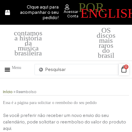
POR
Ir
Cique aqui para
ENGLIS
para
Acessar
acompanhar o seu
o
Conta
pedido!
conteúdo
OS
contamos
discos
a história
mais
da
raros
música
do
brasileira
brasil
Pesquisar
Car
0
Menu
...
+ PRODUTOS
QUEM SOMOS
Início
»
Reembolso
Essa é a página para solicitar o reembolso do seu pedido
Se você preferir não receber um novo envio do seu
calendário, pode solicitar o reembolso do valor do produto
aqui.