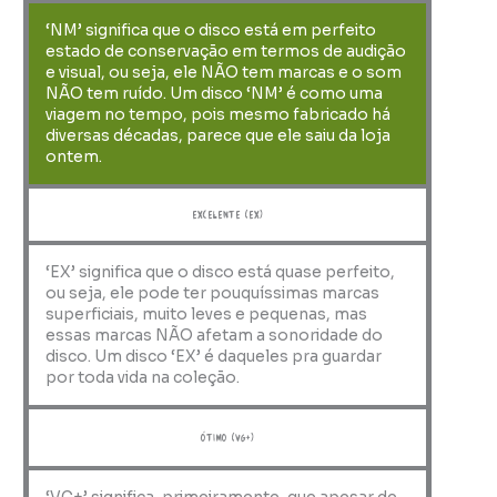
‘NM’ significa que o disco está em perfeito
estado de conservação em termos de audição
e visual, ou seja, ele NÃO tem marcas e o som
NÃO tem ruído. Um disco ‘NM’ é como uma
viagem no tempo, pois mesmo fabricado há
diversas décadas, parece que ele saiu da loja
ontem.
Excelente (EX)
‘EX’ significa que o disco está quase perfeito,
ou seja, ele pode ter pouquíssimas marcas
superficiais, muito leves e pequenas, mas
essas marcas NÃO afetam a sonoridade do
disco. Um disco ‘EX’ é daqueles pra guardar
por toda vida na coleção.
ótimo (VG+)