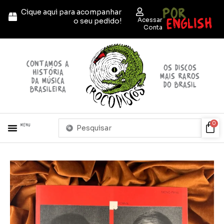
Ir
POR
Cique aqui para acompanhar
para
ENGLISH
Acessar
o seu pedido!
o
Conta
conteúdo
contamos a
OS discos
história
mais raros
da música
do brasil
brasileira
Pesquisar
Car
0
Menu
...