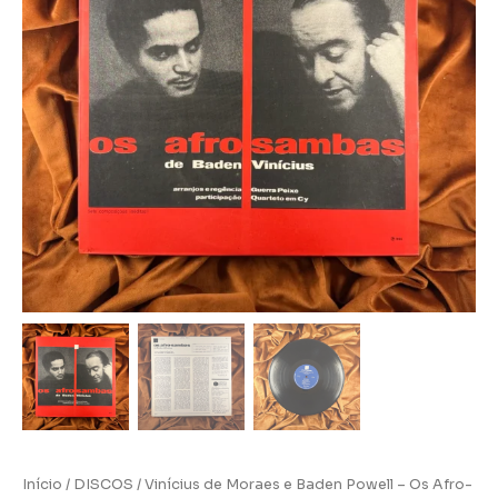
Início
/
DISCOS
/ Vinícius de Moraes e Baden Powell – Os Afro-