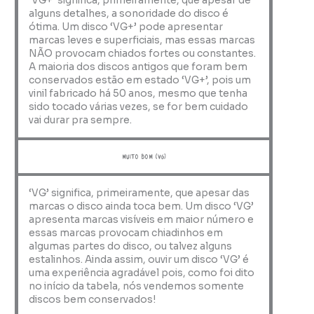
‘VG+’ significa, primeiramente, que apesar de
alguns detalhes, a sonoridade do disco é
ótima. Um disco ‘VG+’ pode apresentar
marcas leves e superficiais, mas essas marcas
NÃO provocam chiados fortes ou constantes.
A maioria dos discos antigos que foram bem
conservados estão em estado ‘VG+’, pois um
vinil fabricado há 50 anos, mesmo que tenha
sido tocado várias vezes, se for bem cuidado
vai durar pra sempre.
muito bom (VG)
‘VG’ significa, primeiramente, que apesar das
marcas o disco ainda toca bem. Um disco ‘VG’
apresenta marcas visíveis em maior número e
essas marcas provocam chiadinhos em
algumas partes do disco, ou talvez alguns
estalinhos. Ainda assim, ouvir um disco ‘VG’ é
uma experiência agradável pois, como foi dito
no início da tabela, nós vendemos somente
discos bem conservados!