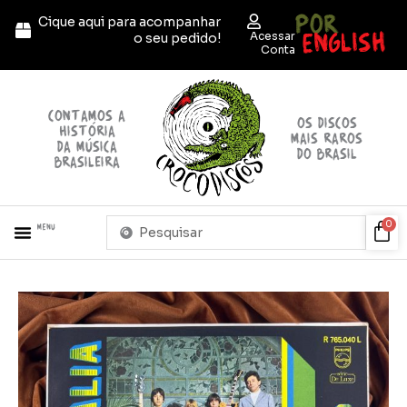
Ir
POR
Cique aqui para acompanhar
para
ENGLISH
Acessar
o seu pedido!
o
Conta
conteúdo
contamos a
OS discos
história
mais raros
da música
do brasil
brasileira
Pesquisar
Car
0
Menu
...