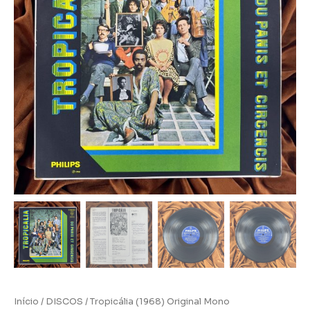
Início
/
DISCOS
/ Tropicália (1968) Original Mono