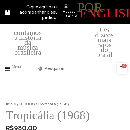
POR
Ir
Cique aqui para
ENGLIS
para
Acessar
acompanhar o seu
o
Conta
pedido!
conteúdo
OS
contamos
discos
a história
mais
da
raros
música
do
brasileira
brasil
Pesquisar
Car
0
Menu
...
+ PRODUTOS
QUEM SOMOS
Início
/
DISCOS
/ Tropicália (1968)
Tropicália (1968)
R$
980,00