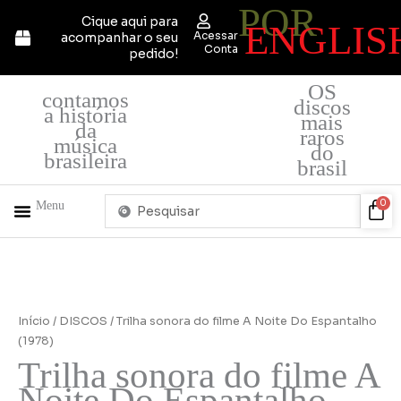
POR
Ir
Cique aqui para
ENGLIS
para
Acessar
acompanhar o seu
o
Conta
pedido!
conteúdo
OS
contamos
discos
a história
mais
da
raros
música
do
brasileira
brasil
Pesquisar
Car
0
Menu
...
+ PRODUTOS
QUEM SOMOS
Início
/
DISCOS
/ Trilha sonora do filme A Noite Do Espantalho
(1978)
Trilha sonora do filme A
Noite Do Espantalho