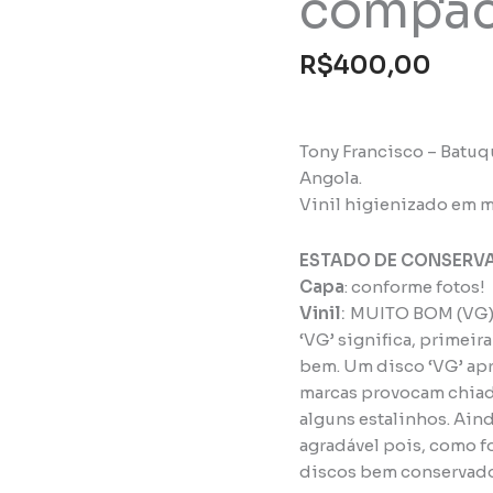
compac
R$
400,00
Tony Francisco – Batuq
Angola.
Vinil higienizado em m
ESTADO DE CONSERV
Capa
: conforme fotos!
Vinil
:
MUITO BOM (VG
‘VG’ significa, primeir
bem. Um disco ‘VG’ apr
marcas provocam chiadi
alguns estalinhos. Ain
agradável pois, como f
discos bem conservad