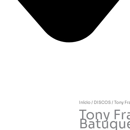
Início
/
DISCOS
/ Tony Fr
Tony Fr
Batuque