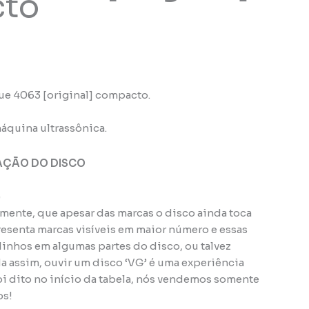
to
ue 4063 [original] compacto.
áquina ultrassônica.
AÇÃO DO DISCO
)
amente, que apesar das marcas o disco ainda toca
esenta marcas visíveis em maior número e essas
nhos em algumas partes do disco, ou talvez
da assim, ouvir um disco ‘VG’ é uma experiência
oi dito no início da tabela, nós vendemos somente
os!