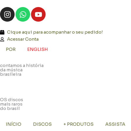
Ir
I
W
Y
para
n
h
o
o
s
a
u
conteúdo
t
t
t
Cique aqui para acompanhar o seu pedido!
a
s
u
Acessar Conta
g
a
b
POR
ENGLISH
r
p
e
a
p
contamos a história
m
da música
brasileira
OS discos
mais raros
do brasil
INÍCIO
DISCOS
+ PRODUTOS
ASSISTA