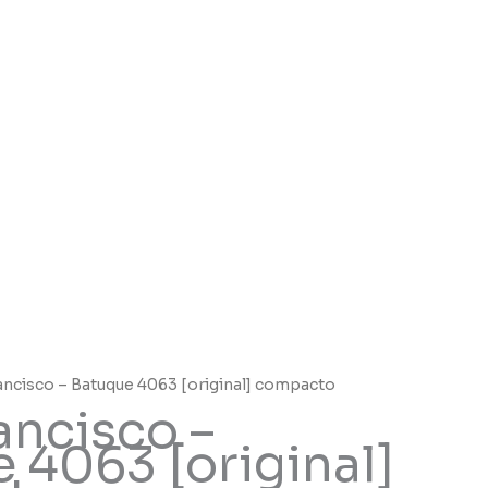
ancisco – Batuque 4063 [original] compacto
ancisco –
 4063 [original]