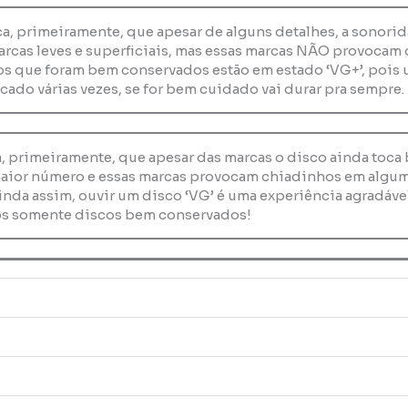
ica, primeiramente, que apesar de alguns detalhes, a sonor
arcas leves e superficiais, mas essas marcas NÃO provocam 
os que foram bem conservados estão em estado ‘VG+’, pois 
cado várias vezes, se for bem cuidado vai durar pra sempre.
ca, primeiramente, que apesar das marcas o disco ainda toc
maior número e essas marcas provocam chiadinhos em alguma
inda assim, ouvir um disco ‘VG’ é uma experiência agradável
s somente discos bem conservados!