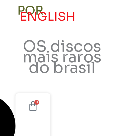
POR
ENGLISH
Conta
OS discos
mais raros
do brasil
Cart
0