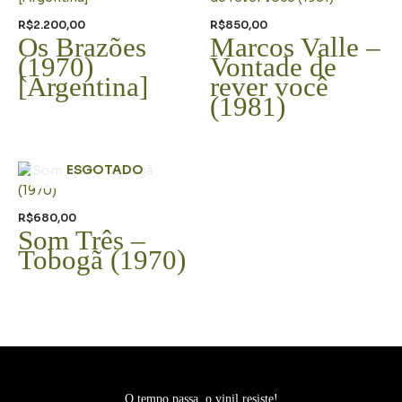
R$
2.200,00
R$
850,00
Os Brazões
Marcos Valle –
(1970)
Vontade de
[Argentina]
rever você
(1981)
ESGOTADO
R$
680,00
Som Três –
Tobogã (1970)
O tempo passa, o vinil resiste!