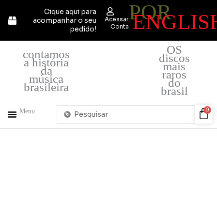
POR
Ir
Cique aqui para
ENGLIS
para
Acessar
acompanhar o seu
o
Conta
pedido!
conteúdo
OS
contamos
discos
a história
mais
da
raros
música
do
brasileira
brasil
Pesquisar
Car
0
Menu
...
+ PRODUTOS
QUEM SOMOS