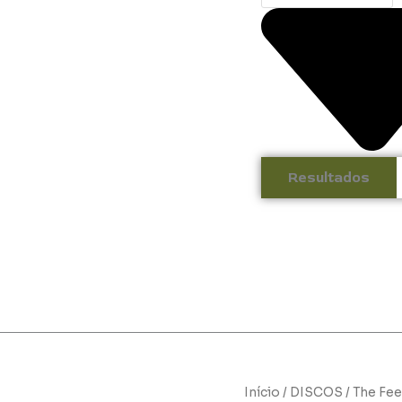
Resultados
Início
/
DISCOS
/ The Fee