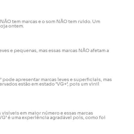
ele NÃO tem marcas e o som NÃO tem ruído. Um
loja ontem.
o leves e pequenas, mas essas marcas NÃO afetam a
’ pode apresentar marcas leves e superficiais, mas
rvados estão em estado ‘VG+’, pois um vinil
s visíveis em maior número e essas marcas
VG’ é uma experiência agradável pois, como foi