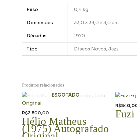
Peso
0,4 kg
Dimensões
33,0 × 33,0 × 3,0 cm
Décadas
1970
Tipo
Discos Novos, Jazz
Produtos relacionados
ESGOTADO
R$
840,0
Fuzi
R$
3.500,00
Hélio Matheus
(1975) Autografado
Original