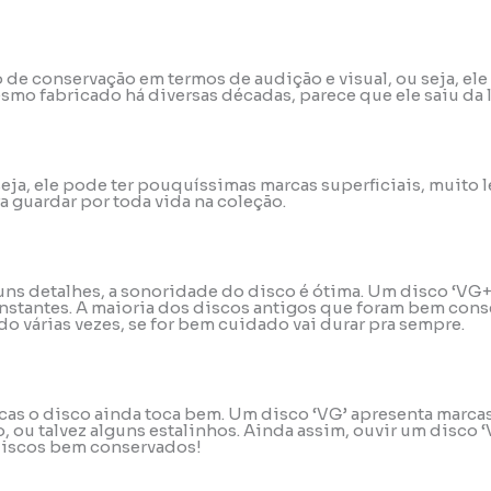
do de conservação em termos de audição e visual, ou seja, 
mo fabricado há diversas décadas, parece que ele saiu da 
u seja, ele pode ter pouquíssimas marcas superficiais, muit
a guardar por toda vida na coleção.
uns detalhes, a sonoridade do disco é ótima. Um disco ‘VG+
stantes. A maioria dos discos antigos que foram bem conse
o várias vezes, se for bem cuidado vai durar pra sempre.
rcas o disco ainda toca bem. Um disco ‘VG’ apresenta marca
ou talvez alguns estalinhos. Ainda assim, ouvir um disco ‘
 discos bem conservados!