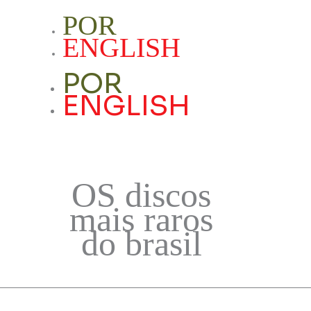
POR
ssar Conta
ENGLISH
POR
ENGLISH
OS discos
mais raros
do brasil