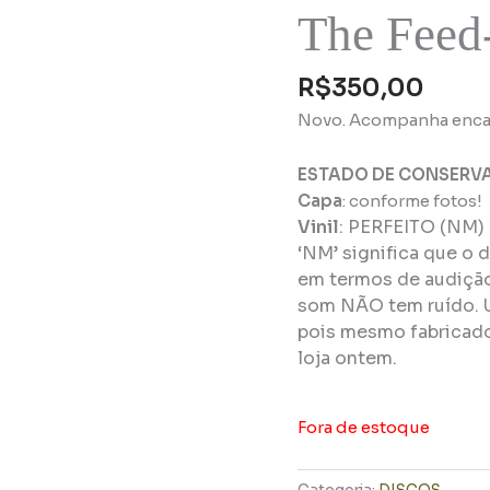
The Feed-
R$
350,00
Novo. Acompanha encar
ESTADO DE CONSERV
Capa
: conforme fotos!
Vinil
:
PERFEITO (NM)
‘NM’ significa que o 
em termos de audição 
som NÃO tem ruído. 
pois mesmo fabricado
loja ontem.
Fora de estoque