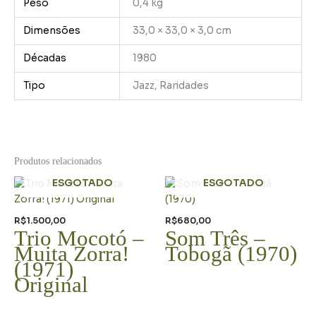
Peso
0,4 kg
Dimensões
33,0 × 33,0 × 3,0 cm
Décadas
1980
Tipo
Jazz, Raridades
Produtos relacionados
ESGOTADO
ESGOTADO
R$
1.500,00
R$
680,00
Trio Mocotó –
Som Três –
Muita Zorra!
Tobogã (1970)
(1971)
Original