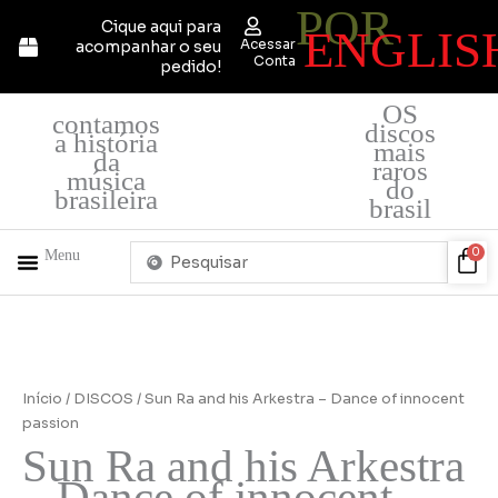
POR
Ir
Cique aqui para
ENGLIS
para
Acessar
acompanhar o seu
o
Conta
pedido!
conteúdo
OS
contamos
discos
a história
mais
da
raros
música
do
brasileira
brasil
Pesquisar
Car
0
Menu
...
+ PRODUTOS
QUEM SOMOS
Início
/
DISCOS
/ Sun Ra and his Arkestra – Dance of innocent
passion
Sun Ra and his Arkestra
– Dance of innocent