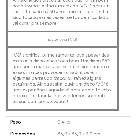
A maioria dos discos antigos que foram bem
conservados estão em estado ‘VG+’, pois um
vinil fabricado há 50 anos, mesmo que tenha
sido tocado várias vezes, se for bem cuidado
vai durar pra sempre.
muito bom (VG)
‘VG’ significa, primeiramente, que apesar das
marcas o disco ainda toca bem. Um disco ‘VG’
apresenta marcas visíveis em maior número e
essas marcas provocam chiadinhos em
algumas partes do disco, ou talvez alguns
estalinhos. Ainda assim, ouvir um disco ‘VG’ é
uma experiência agradável pois, como foi dito
no início da tabela, nós vendemos somente
discos bem conservados!
Peso
0,4 kg
Dimensões
33,0 × 33,0 × 3,0 cm