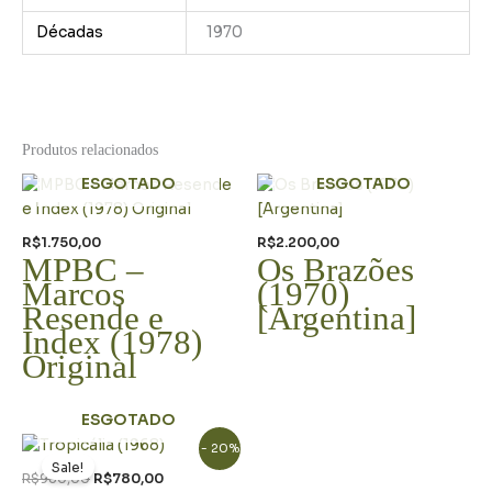
Décadas
1970
Produtos relacionados
ESGOTADO
ESGOTADO
R$
1.750,00
R$
2.200,00
MPBC –
Os Brazões
Marcos
(1970)
Resende e
[Argentina]
Index (1978)
Original
ESGOTADO
O
O
- 20%
preço
preço
Sale!
original
atual
R$
980,00
R$
780,00