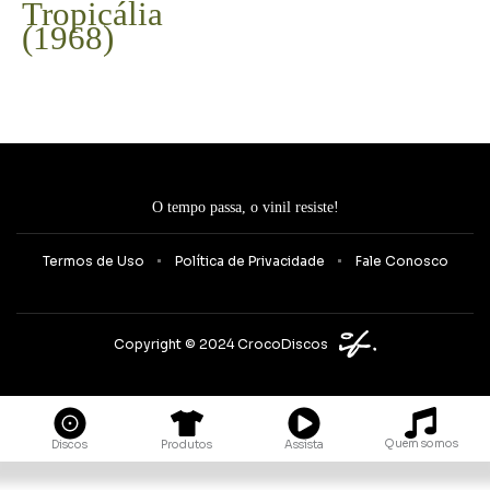
era:
é:
Tropicália
R$980,00.
R$780,00.
(1968)
O tempo passa, o vinil resiste!
Termos de Uso
Política de Privacidade
Fale Conosco
Copyright © 2024 CrocoDiscos
Quem somos
Discos
Produtos
Assista