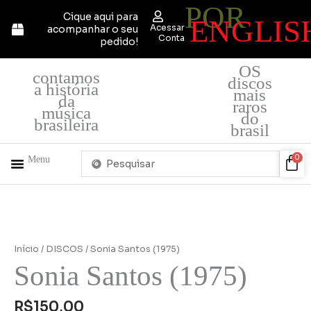
POR
Ir
Cique aqui para
ENGLIS
para
Acessar
acompanhar o seu
o
Conta
pedido!
conteúdo
OS
contamos
discos
a história
mais
da
raros
música
do
brasileira
brasil
Pesquisar
Car
0
Menu
...
+ PRODUTOS
QUEM SOMOS
Início
/
DISCOS
/ Sonia Santos (1975)
Sonia Santos (1975)
R$
150,00